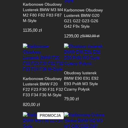
Karbonowe Obudowy
Lusterek BMW M3 M4
Karbonowe Obudowy
M2 F80 F82 F83 F87
Lusterek BMW G20
M-Style
G21 G22 G23 G26
G42 F9x Style
1135,00
zł
1299,00
zł
1382,00
zł
Pierwotna
Aktualna
cena
cena
wynosiła:
wynosi:
1382,00 zł.
1299,00 zł.
Obudowy lusterek
BMW E90 E91 E92
Karbonowe Obudowy
E93 Polift M3 Style
Lusterek BMW F20
Czarny Połysk
F22 F23 F30 F31 F32
F33 F34 F36 M-Style
79,00
zł
820,00
zł
PRODUKT
PROMOCJA
W
PROMOCJI