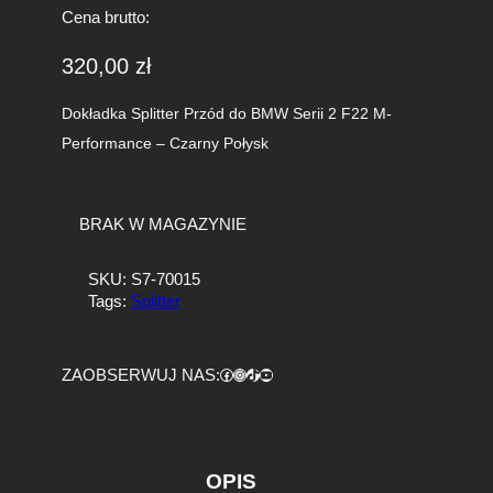
Cena brutto:
320,00
zł
Dokładka Splitter Przód do BMW Serii 2 F22 M-
Performance – Czarny Połysk
BRAK W MAGAZYNIE
SKU:
S7-70015
Tags:
Splitter
Facebook
https://www.instagram.com/tuningbaza.pl
https://www.tiktok.com/@tuningbaza.pl
YouTube
ZAOBSERWUJ NAS:
OPIS