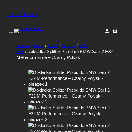
+48574397555
Strona główna
/
BMW
/
Seria 2
/
F22-
F23
/ Dokładka Splitter Przód do BMW Serii 2 F22
M-Performance – Czarny Połysk