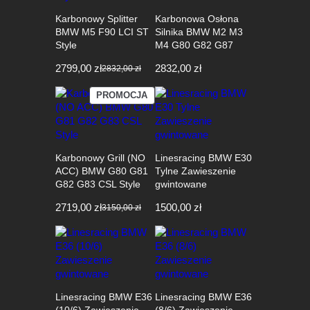
Karbonowy Splitter
Karbonowa Osłona
BMW M5 F90 LCI ST
Silnika BMW M2 M3
Style
M4 G80 G82 G87
2799,00
zł
2832,00
zł
2832,00
zł
Pierwotna
Aktualna
cena
cena
PRODUKT
PROMOCJA
wynosiła:
wynosi:
W
2832,00 zł.
2799,00 zł.
PROMOCJI
Karbonowy Grill (NO
Linesracing BMW E30
ACC) BMW G80 G81
Tylne Zawieszenie
G82 G83 CSL Style
gwintowane
2719,00
zł
1500,00
zł
3150,00
zł
Pierwotna
Aktualna
cena
cena
wynosiła:
wynosi:
3150,00 zł.
2719,00 zł.
Linesracing BMW E36
Linesracing BMW E36
(10/6) Zawieszenie
(8/6) Zawieszenie