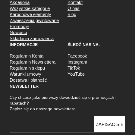
Akcesoria
Kontakt
Wszystkie kategorie
O nas
Karbonowe elementy
Blog
Zawieszenia gwintowane
Promocje
Nowości
Składania zamówienia
INFORMACJE
ŚLEDŹ NAS NA:
Regulamin Konta
Facebook
Regulamin Newslettera
Instagram
Regulamin sklepu
TikTok
Warunki umowy
YouTube
Dostawa i płatność
NEWSLETTER
Czy chcesz jako pierwszy dowiedzieć się o promocjach i
rabatach?
Zapisz się do naszego newslettera
E
ZAPISAĆ SIĘ
m
a