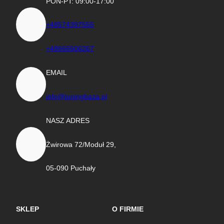
PON-PT: 09:00-17:00
+48574397555
+48666606267
EMAIL
info@tuningbaza.pl
NASZ ADRES
Żwirowa 72/Moduł 29,
05-090 Puchały
SKLEP
O FIRMIE