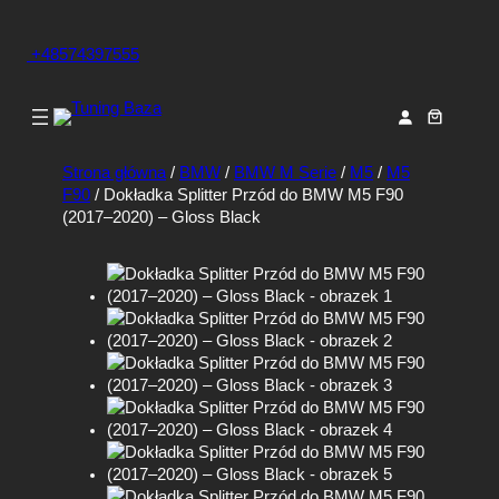
+48574397555
Strona główna
/
BMW
/
BMW M Serie
/
M5
/
M5
F90
/ Dokładka Splitter Przód do BMW M5 F90
(2017–2020) – Gloss Black