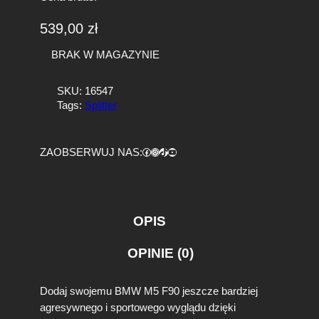
539,00
zł
BRAK W MAGAZYNIE
SKU:
16547
Tags:
Splitter
Facebook
https://www.instagram.com/tuningbaza.pl
https://www.tiktok.com/@tuningbaza.pl
YouTube
ZAOBSERWUJ NAS:
OPIS
OPINIE (0)
Dodaj swojemu BMW M5 F90 jeszcze bardziej
agresywnego i sportowego wyglądu dzięki