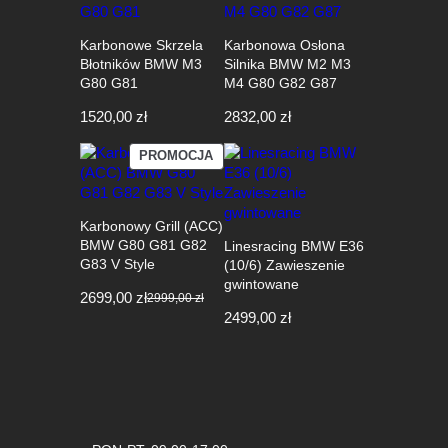
Karbonowe Skrzela
Karbonowa Osłona
Błotników BMW M3
Silnika BMW M2 M3
G80 G81
M4 G80 G82 G87
1520,00
zł
2832,00
zł
PRODUKT
PROMOCJA
W
PROMOCJI
Karbonowy Grill (ACC)
BMW G80 G81 G82
Linesracing BMW E36
G83 V Style
(10/6) Zawieszenie
gwintowane
2699,00
zł
2999,00
zł
Pierwotna
Aktualna
2499,00
zł
cena
cena
wynosiła:
wynosi:
2999,00 zł.
2699,00 zł.