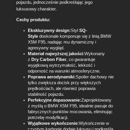
pojazdu, jednocześnie podkreślając jego
h
luksusowy charakter.
o
w
Cechy produktu:
y
z
Ekskluzywny design:
Styl
SQ-
W
Style
doskonale komponuje się z linią BMW
ł
X5M F95, nadając mu dynamiczny i
ó
agresywny wygląd.
k
Materiał najwyższej jakości:
Wykonany
n
z
Dry Carbon Fiber
, co gwarantuje
a
wyjątkową wytrzymałość, lekkość i
W
odporność na warunki atmosferyczne.
ę
Poprawa aerodynamiki:
Spoiler dachowy nie
g
tylko zwiększa docisk przy większych
l
prędkościach, ale również poprawia
o
stabilność pojazdu.
w
Perfekcyjne dopasowanie:
Zaprojektowany
e
z myślą o BMW X5M F95, idealnie pasuje do
g
fabrycznych punktów mocowania, eliminując
o
potrzebę modyfikacji.
–
Wyjątkowe wykończenie:
Wykończenie w
D
czystym karbonie dodaje luksusu i podkreśla