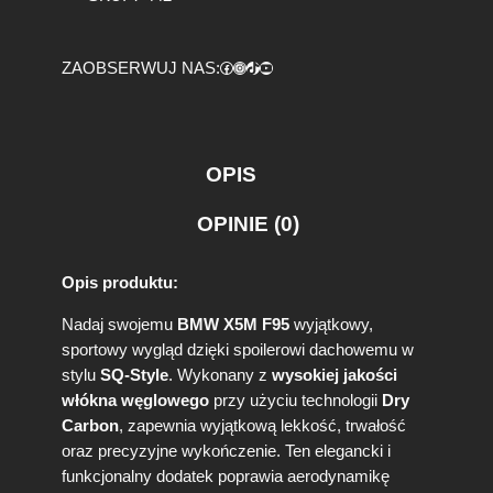
5
M
F
Facebook
https://www.instagram.com/tuningbaza.pl
https://www.tiktok.com/@tuningbaza.pl
YouTube
ZAOBSERWUJ NAS:
9
5
S
Q
-
OPIS
S
t
OPINIE (0)
y
l
e
Opis produktu:
S
p
Nadaj swojemu
BMW X5M F95
wyjątkowy,
o
sportowy wygląd dzięki spoilerowi dachowemu w
i
stylu
SQ-Style
. Wykonany z
wysokiej jakości
l
włókna węglowego
przy użyciu technologii
Dry
e
r
Carbon
, zapewnia wyjątkową lekkość, trwałość
D
oraz precyzyjne wykończenie. Ten elegancki i
a
funkcjonalny dodatek poprawia aerodynamikę
c