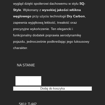
wygląd dzięki spoilerowi dachowemu w stylu
SQ-
Style
. Wykonany z
wysokiej jakości włókna
węglowego
przy użyciu technologii
Dry Carbon
,
zapewnia wyjątkową lekkość, trwałość oraz
precyzyjne wykończenie. Ten elegancki i
funkcjonalny dodatek poprawia aerodynamikę
pojazdu, jednocześnie podkreślając jego luksusowy
charakter.
NA STANIE
i
l
o
Dodaj do koszyka
ś
ć
X
SKU:
T-442