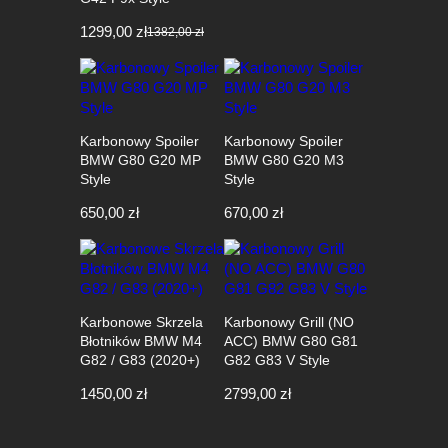
1299,00
zł
1382,00
zł
Pierwotna
Aktualna
cena
cena
wynosiła:
wynosi:
1382,00 zł.
1299,00 zł.
Karbonowy Spoiler
Karbonowy Spoiler
BMW G80 G20 MP
BMW G80 G20 M3
Style
Style
650,00
zł
670,00
zł
Karbonowe Skrzela
Karbonowy Grill (NO
Błotników BMW M4
ACC) BMW G80 G81
G82 / G83 (2020+)
G82 G83 V Style
1450,00
zł
2799,00
zł