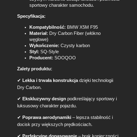
r
sportowy charakter samochodu.
y
C
Specyfikacja:
a
Kompatybilność:
BMW X5M F95
r
Materiał:
Dry Carbon Fiber (włókno
b
węglowe)
o
Wykończenie:
Czysty karbon
n
Styl:
SQ-Style
S
Producent:
SOOQOO
O
O
Zalety produktu:
Q
O
✔
Lekka i trwała konstrukcja
dzięki technologii
O
Dry Carbon.
✔
Ekskluzywny design
podkreślający sportowy i
luksusowy charakter pojazdu.
✔
Poprawa aerodynamiki
– lepsza stabilność i
docisk przy większych prędkościach.
✔
Perfekcyjne dopasowanie
– brak konieczności