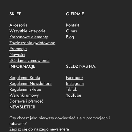
SKLEP
O FIRMIE
Akcesoria
Kontakt
Wszystkie kategorie
O nas
Karbonowe elementy
Blog
Zawieszenia gwintowane
Promocje
Nowości
Składania zamówienia
INFORMACJE
ŚLEDŹ NAS NA:
Regulamin Konta
Facebook
Regulamin Newslettera
Instagram
Regulamin sklepu
TikTok
Warunki umowy
YouTube
Dostawa i płatność
NEWSLETTER
Czy chcesz jako pierwszy dowiedzieć się o promocjach i
rabatach?
Zapisz się do naszego newslettera