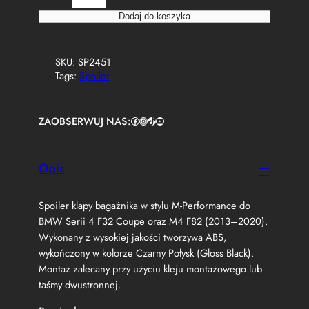
l
o
Dodaj do koszyka
ś
ć
S
SKU:
SP2451
p
Tags:
Spoiler
o
i
l
ZAOBSERWUJ NAS:
Facebook
https://www.instagram.com/tuningbaza.pl
https://www.tiktok.com/@tuningbaza.pl
YouTube
e
r
L
o
Opis
t
k
Spoiler klapy bagażnika w stylu M-Performance do
a
K
BMW Serii 4 F32 Coupe oraz M4 F82 (2013–2020).
l
Wykonany z wysokiej jakości tworzywa ABS,
a
wykończony w kolorze Czarny Połysk (Gloss Black).
p
Montaż zalecany przy użyciu kleju montażowego lub
y
taśmy dwustronnej.
B
M