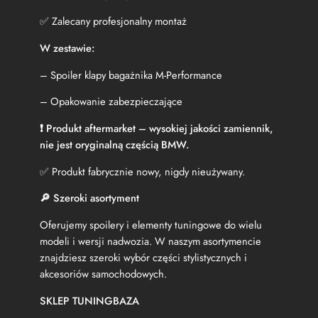
e
C
✅ Zalecany profesjonalny montaż
z
a
W zestawie:
r
n
– Spoiler klapy bagażnika M-Performance
y
– Opakowanie zabezpieczające
P
o
❗ Produkt aftermarket – wysokiej jakości zamiennik,
ł
nie jest oryginalną częścią BMW.
y
s
✅ Produkt fabrycznie nowy, nigdy nieużywany.
k
S
🔎 Szeroki asortyment
p
o
Oferujemy spoilery i elementy tuningowe do wielu
j
modeli i wersji nadwozia. W naszym asortymencie
l
znajdziesz szeroki wybór części stylistycznych i
e
r
akcesoriów samochodowych.
SKLEP TUNINGBAZA