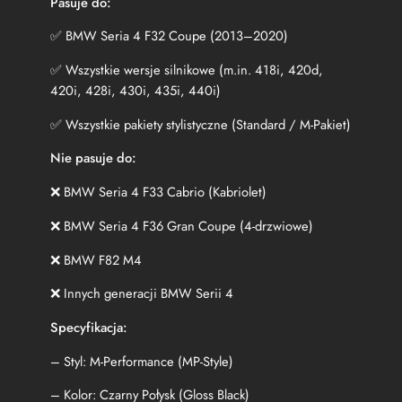
Pasuje do:
W
F
✅ BMW Seria 4 F32 Coupe (2013–2020)
3
2
✅ Wszystkie wersje silnikowe (m.in. 418i, 420d,
(
420i, 428i, 430i, 435i, 440i)
2
0
✅ Wszystkie pakiety stylistyczne (Standard / M-Pakiet)
1
3
Nie pasuje do:
-
2
❌ BMW Seria 4 F33 Cabrio (Kabriolet)
0
❌ BMW Seria 4 F36 Gran Coupe (4-drzwiowe)
2
0
❌ BMW F82 M4
)
M
❌ Innych generacji BMW Serii 4
P
-
Specyfikacja:
S
t
– Styl: M-Performance (MP-Style)
y
l
– Kolor: Czarny Połysk (Gloss Black)