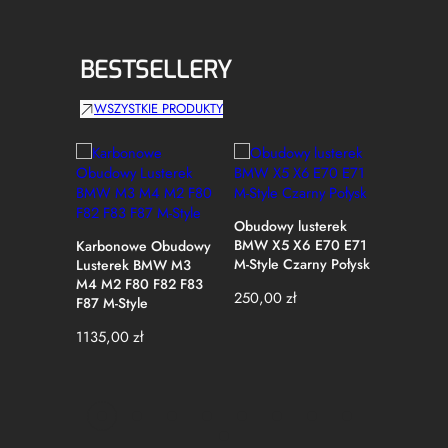
BESTSELLERY
WSZYSTKIE PRODUKTY
Obudowy lusterek
BMW X5 X6 E70 E71
Karbonowe Obudowy
Obudowy
M-Style Czarny Połysk
Lusterek BMW M3
BMW E9
M4 M2 F80 F82 F83
E93 Polif
250,00
zł
F87 M-Style
Czarny P
1135,00
zł
79,00
zł