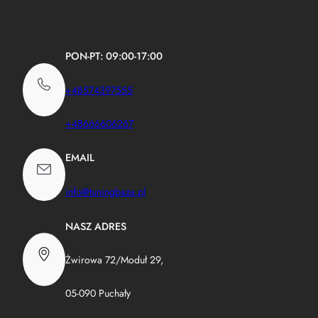
PON-PT: 09:00-17:00
+48574397555
+48666606267
EMAIL
info@tuningbaza.pl
NASZ ADRES
Żwirowa 72/Moduł 29,
05-090 Puchały