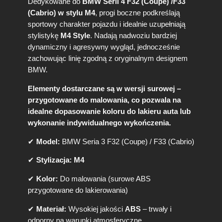
Dedykowane do
BMW Serii 4 F32 (Coupe) /F33
W
(Cabrio) w stylu M4
, progi boczne podkreślają
F
sportowy charakter pojazdu i idealnie uzupełniają
3
stylistykę
M4 Style
. Nadają nadwoziu bardziej
2
/
dynamiczny i agresywny wygląd, jednocześnie
F
zachowując linię zgodną z oryginalnym designem
3
BMW.
3
(
Elementy dostarczane są w wersji surowej –
2
przygotowane do malowania, co pozwala na
-
idealne dopasowanie koloru do lakieru auta lub
d
wykonanie indywidualnego wykończenia.
o
o
✔
Model:
BMW Seria 3 F32 (Coupe) / F33 (Cabrio)
r
)
✔
Stylizacja:
M4
M
4
✔
Kolor:
Do malowania (surowe ABS
S
przygotowane do lakierowania)
t
y
✔
Materiał:
Wysokiej jakości
ABS
– trwały i
l
odporny na warunki atmosferyczne