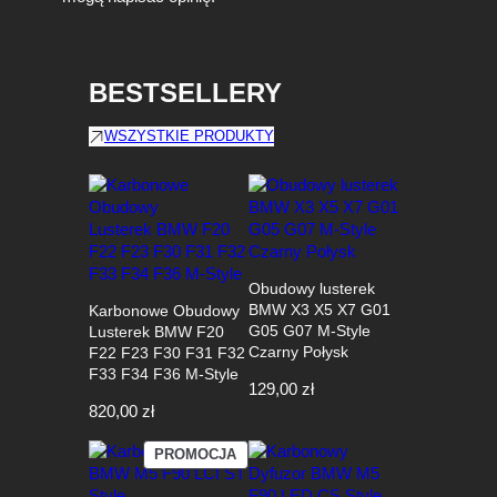
BESTSELLERY
WSZYSTKIE PRODUKTY
Obudowy lusterek
BMW X3 X5 X7 G01
Karbonowe Obudowy
G05 G07 M-Style
Lusterek BMW F20
Czarny Połysk
F22 F23 F30 F31 F32
F33 F34 F36 M-Style
129,00
zł
820,00
zł
PRODUKT
PROMOCJA
W
PROMOCJI