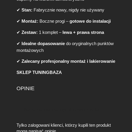
e
✔
Stan:
Fabrycznie nowy, nigdy nie używany
✔
Montaż:
Boczne progi –
gotowe do instalacji
✔
Zestaw:
1 komplet –
lewa + prawa strona
✔
Idealne dopasowanie
do oryginalnych punktów
montażowych
✔
Zalecany profesjonalny montaż i lakierowanie
SKLEP TUNINGBAZA
OPINIE
Na razie nie ma opinii o produkcie.
Tylko zalogowani klienci, którzy kupili ten produkt
mogą napisać opinię.