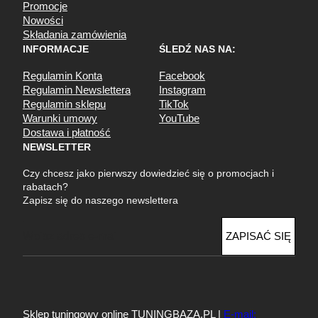
Promocje
Nowości
Składania zamówienia
INFORMACJE
ŚLEDŹ NAS NA:
Regulamin Konta
Facebook
Regulamin Newslettera
Instagram
Regulamin sklepu
TikTok
Warunki umowy
YouTube
Dostawa i płatność
NEWSLETTER
Czy chcesz jako pierwszy dowiedzieć się o promocjach i
rabatach?
Zapisz się do naszego newslettera
E
ZAPISAĆ SIĘ
m
a
i
l
Sklep tuningowy online TUNINGBAZA.PL |
E-mail: