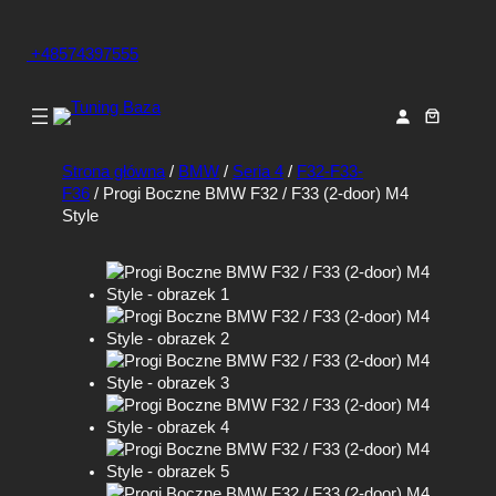
+48574397555
Strona główna
/
BMW
/
Seria 4
/
F32-F33-
F36
/ Progi Boczne BMW F32 / F33 (2-door) M4
Style