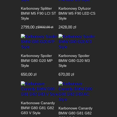
Karbonowy Splitter
Karbonowy Dyfuzor
BMW M5 F90 LCI ST
BMW M5 F90 LED CS
Style
Style
2799,00
zł
2428,00
zł
2832,00
zł
Pierwotna
Aktualna
cena
cena
wynosiła:
wynosi:
2832,00 zł.
2799,00 zł.
Karbonowy Spoiler
Karbonowy Spoiler
BMW G80 G20 MP
BMW G80 G20 M3
Style
Style
650,00
zł
670,00
zł
Karbonowe Canardy
BMW G80 G81 G82
Karbonowe Canardy
G83 V Style
BMW G80 G81 G82