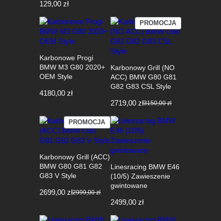
129,00
zł
PRODUKT
PROMOCJA
W
PROMOCJI
Karbonowe Progi
BMW M3 G80 2020+
Karbonowy Grill (NO
OEM Style
ACC) BMW G80 G81
G82 G83 CSL Style
4180,00
zł
2719,00
zł
3150,00
zł
Pierwotna
Aktualna
cena
cena
PRODUKT
PROMOCJA
wynosiła:
wynosi:
W
3150,00 zł.
2719,00 zł.
PROMOCJI
Karbonowy Grill (ACC)
BMW G80 G81 G82
Linesracing BMW E46
G83 V Style
(10/5) Zawieszenie
gwintowane
2699,00
zł
2999,00
zł
Pierwotna
Aktualna
2499,00
zł
cena
cena
wynosiła:
wynosi: