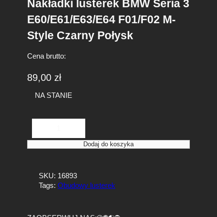
Nakładki lusterek BMW Seria 3
E60/E61/E63/E64 F01/F02 M-
Style Czarny Połysk
Cena brutto:
89,00
zł
NA STANIE
i
l
o
Dodaj do koszyka
ś
ć
N
SKU:
16893
a
Tags:
Obudowy lusterek
k
ł
a