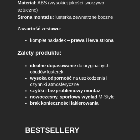
Materiał:
ABS (wysokiej jakości tworzywo
t
y
sztuczne)
l
Strona montażu:
lusterka zewnętrzne boczne
e
C
Zawartość zestawu:
z
komplet nakładek –
prawa i lewa strona
a
r
Zalety produktu:
n
y
P
idealne dopasowanie
do oryginalnych
o
obudów lusterek
ł
wysoka odporność
na uszkodzenia i
y
czynniki atmosferyczne
s
szybki i bezproblemowy montaż
k
nowoczesny, sportowy wygląd
M-Style
brak konieczności lakierowania
BESTSELLERY