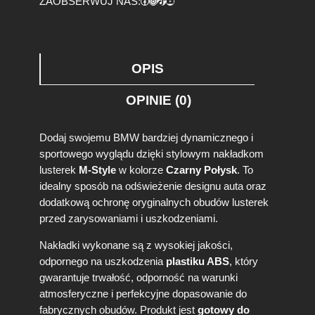
Facebook
https://www.instagram.com/tuningbaza.pl
https://www.tiktok.com/@tuningbaza.pl
YouTube
ZAOBSERWUJ NAS:
d
k
i
l
u
OPIS
s
t
OPINIE (0)
e
r
e
Dodaj swojemu BMW bardziej dynamicznego i
k
sportowego wyglądu dzięki stylowym nakładkom
B
lusterek
M-Style
w kolorze
Czarny Połysk
. To
M
idealny sposób na odświeżenie designu auta oraz
W
S
dodatkową ochronę oryginalnych obudów lusterek
e
przed zarysowaniami i uszkodzeniami.
r
i
Nakładki wykonane są z wysokiej jakości,
a
odpornego na uszkodzenia
plastiku ABS
, który
3
gwarantuje trwałość, odporność na warunki
E
atmosferyczne i perfekcyjne dopasowanie do
6
fabrycznych obudów. Produkt jest
gotowy do
0