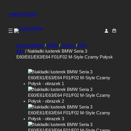
+48574397555
Strona główna
/
BMW
/
Seria 5
/
E60-
E61
/ Nakładki lusterek BMW Seria 3
E60/E61/E63/E64 F01/F02 M-Style Czarny Połysk