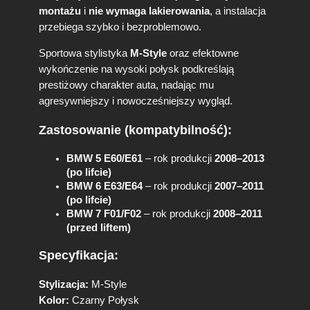
montażu
i
nie wymaga lakierowania
, a instalacja
/
E
przebiega szybko i bezproblemowo.
6
Sportowa stylistyka
M-Style
oraz efektowne
1
/
wykończenie na wysoki połysk podkreślają
E
prestiżowy charakter auta, nadając mu
6
agresywniejszy i nowocześniejszy wygląd.
3
/
Zastosowanie (kompatybilność):
E
6
BMW 5 E60/E61
– rok produkcji
2008–2013
4
(po lifcie)
F
BMW 6 E63/E64
– rok produkcji
2007–2011
0
(po lifcie)
1
BMW 7 F01/F02
– rok produkcji
2008–2011
/
(przed liftem)
F
0
Specyfikacja:
2
M
Stylizacja:
M-Style
-
Kolor:
Czarny Połysk
S