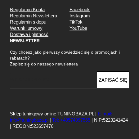
Regulamin Konta
Facebook
Regulamin Newslettera
Instagram
Regulamin sklepu
TikTok
Warunki umowy
YouTube
Dostawa i płatność
NEWSLETTER
Czy chcesz jako pierwszy dowiedzieć się o promocjach i
rabatach?
Zapisz się do naszego newslettera
E
ZAPISAĆ SIĘ
m
a
i
l
Sklep tuningowy online TUNINGBAZA.PL |
E-mail:
info@tuningbaza.pl
|
Tel: +48574397555
| NIP:5223241424
| REGON:523697476