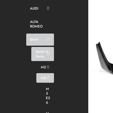
AUDI
ALFA
ROMEO
BMW
BMW M
Serie
M2
M3
M
3
E3
6