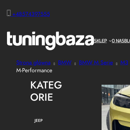
+48574397555
SKLEP
O NAS
BL
Strona główna
BMW
BMW M Serie
M3
M-Performance
KATEG
ORIE
JEEP