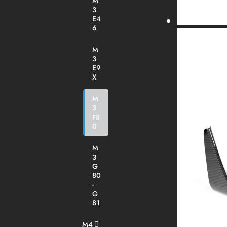
M
3
E4
6
M
3
E9
X
M
3
F8
0
M
3
G
80
-
G
81
M4