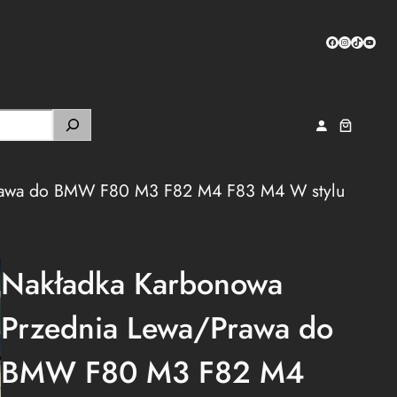
Facebook
Instagram
TikTok
YouTub
awa do BMW F80 M3 F82 M4 F83 M4 W stylu
Nakładka Karbonowa
Przednia Lewa/Prawa do
BMW F80 M3 F82 M4