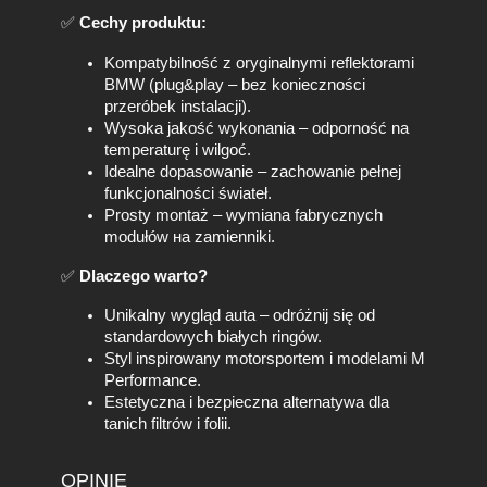
/
✅
Cechy produktu:
F
9
Kompatybilność z oryginalnymi reflektorami
7
BMW (plug&play – bez konieczności
/
przeróbek instalacji).
F
Wysoka jakość wykonania – odporność na
9
temperaturę i wilgoć.
8
Idealne dopasowanie – zachowanie pełnej
2
funkcjonalności świateł.
0
Prosty montaż – wymiana fabrycznych
1
modułów на zamienniki.
7
-
✅
Dlaczego warto?
2
0
Unikalny wygląd auta – odróżnij się od
2
standardowych białych ringów.
1
Styl inspirowany motorsportem i modelami M
L
Performance.
E
Estetyczna i bezpieczna alternatywa dla
D
tanich filtrów i folii.
z
m
OPINIE
i