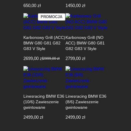
650,00
zł
1450,00
zł
PRODUKT
PROMOCJA
W
PROMOCJI
Karbonowy Grill (ACC)
Karbonowy Grill (NO
BMW G80 G81 G82
ACC) BMW G80 G81
G83 V Style
G82 G83 V Style
2699,00
zł
2799,00
zł
2999,00
zł
Pierwotna
Aktualna
cena
cena
wynosiła:
wynosi:
2999,00 zł.
2699,00 zł.
Linesracing BMW E36
Linesracing BMW E36
(10/6) Zawieszenie
(8/6) Zawieszenie
gwintowane
gwintowane
2499,00
zł
2499,00
zł