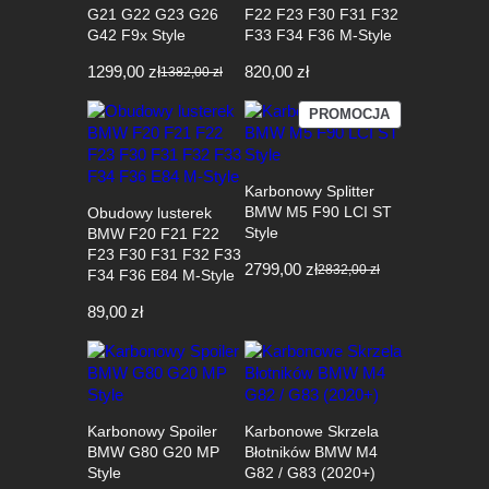
G21 G22 G23 G26
F22 F23 F30 F31 F32
G42 F9x Style
F33 F34 F36 M-Style
1299,00
zł
820,00
zł
1382,00
zł
Pierwotna
Aktualna
cena
cena
PRODUKT
PROMOCJA
wynosiła:
wynosi:
W
1382,00 zł.
1299,00 zł.
PROMOCJI
Karbonowy Splitter
BMW M5 F90 LCI ST
Obudowy lusterek
Style
BMW F20 F21 F22
F23 F30 F31 F32 F33
2799,00
zł
2832,00
zł
F34 F36 E84 M-Style
Pierwotna
Aktualna
cena
cena
89,00
zł
wynosiła:
wynosi:
2832,00 zł.
2799,00 zł.
Karbonowy Spoiler
Karbonowe Skrzela
BMW G80 G20 MP
Błotników BMW M4
Style
G82 / G83 (2020+)