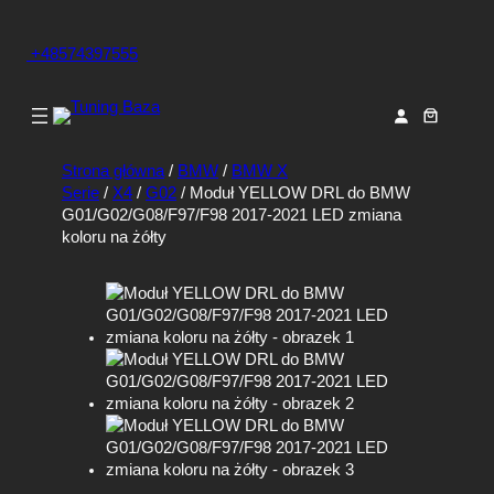
+48574397555
Strona główna
/
BMW
/
BMW X
Serie
/
X4
/
G02
/ Moduł YELLOW DRL do BMW
G01/G02/G08/F97/F98 2017-2021 LED zmiana
koloru na żółty