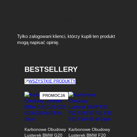
a
n
a
Na razie nie ma opinii o produkcie.
k
o
l
Tylko zalogowani klienci, którzy kupili ten produkt
o
mogą napisać opinię.
r
u
n
a
BESTSELLERY
ż
ó
WSZYSTKIE PRODUKTY
ł
t
PRODUKT
PROMOCJA
y
W
PROMOCJI
Karbonowe Obudowy
Karbonowe Obudowy
Lusterek BMW G20
Lusterek BMW F20