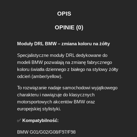
L
O
OPIS
W
D
OPINIE (0)
R
L
d
Moduły DRL BMW – zmiana koloru na żółty
o
B
Specjalistyczne moduły DRL dedykowane do
M
modeli BMW pozwalają na zmianę fabrycznego
W
koloru światła dziennego z białego na stylowy żółty
G
odcień (amber/yellow).
0
1
To rozwiązanie nadaje samochodowi wyjątkowego
/
charakteru i nawiązuje do klasycznych
G
0
motorsportowych akcentów BMW oraz
2
europejskiej stylistyki.
/
G
✅
Kompatybilność:
0
BMW G01/G02/G08/F97/F98
8