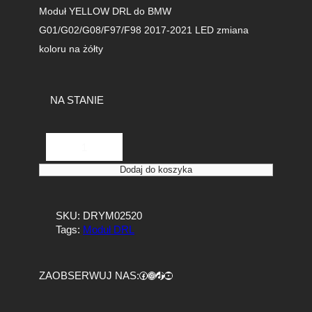
Moduł YELLOW DRL do BMW
G01/G02/G08/F97/F98 2017-2021 LED zmiana
koloru na żółty
NA STANIE
i
l
o
Dodaj do koszyka
ś
ć
M
SKU:
DRYM02520
o
Tags:
Moduł DRL
d
u
ł
Facebook
https://www.instagram.com/tuningbaza.pl
https://www.tiktok.com/@tuningbaza.pl
YouTube
ZAOBSERWUJ NAS:
Y
E
L