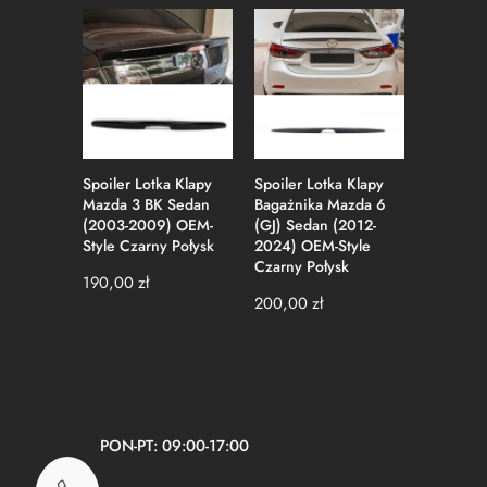
Spoiler Lotka Klapy
Spoiler Lotka Klapy
Spoiler 
Mazda 3 BK Sedan
Bagażnika Mazda 6
Challeng
(2003-2009) OEM-
(GJ) Sedan (2012-
2023) Re
Style Czarny Połysk
2024) OEM-Style
Czarny P
Czarny Połysk
190,00
zł
370,00
200,00
zł
PON-PT: 09:00-17:00