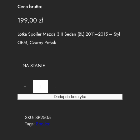
Cena brutto:
199,00
zł
Lotka Spoiler Mazda 3 II Sedan (BL) 2011–2015 – Styl
OEM, Czarny Połysk
NA STANIE
i
+
-
l
o
Dodaj do koszyka
ś
ć
S
SKU:
SP2505
p
Tags:
Spoiler
o
i
l