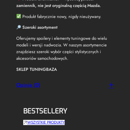
y
zamiennik, nie jest oryginalną częścią Mazda.
l
e
Produkt fabrycznie nowy, nigdy nieużywany.
C
z
Szeroki asortyment
a
r
Oferujemy spoilery i elementy tuningowe do wielu
n
modeli i wersji nadwozia. W naszym asortymencie
y
znajdziesz szeroki wybór części stylistycznych i
P
akcesoriów samochodowych.
o
ł
SKLEP TUNINGBAZA
y
s
k
Opinie (0)
BESTSELLERY
WSZYSTKIE PRODUKTY