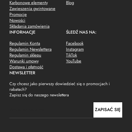
Karbonowe elementy
Blog
Zawieszenia gwintowane
Promocje
Nowości
Składania zamówienia
INFORMACJE
ŚLEDŹ NAS NA:
Regulamin Konta
Facebook
Regulamin Newslettera
Instagram
Regulamin sklepu
TikTok
Warunki umowy
YouTube
Dostawa i płatność
NEWSLETTER
Czy chcesz jako pierwszy dowiedzieć się o promocjach i
rabatach?
Zapisz się do naszego newslettera
E
ZAPISAĆ SIĘ
m
a
i
l