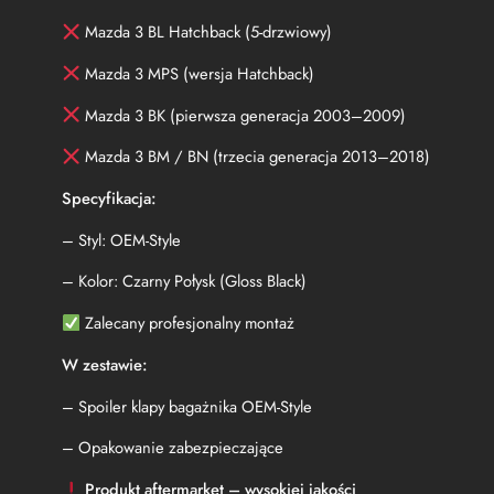
S
Mazda 3 BL Hatchback (5-drzwiowy)
e
d
Mazda 3 MPS (wersja Hatchback)
a
n
Mazda 3 BK (pierwsza generacja 2003–2009)
(
2
Mazda 3 BM / BN (trzecia generacja 2013–2018)
0
0
Specyfikacja:
9
-
– Styl: OEM-Style
2
0
– Kolor: Czarny Połysk (Gloss Black)
1
3
Zalecany profesjonalny montaż
)
O
W zestawie:
E
– Spoiler klapy bagażnika OEM-Style
M
-
– Opakowanie zabezpieczające
S
t
Produkt aftermarket – wysokiej jakości