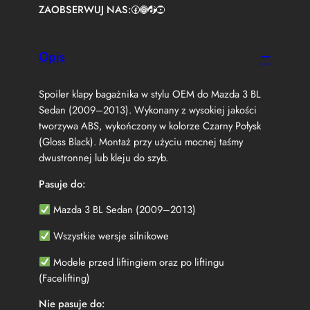
ZAOBSERWUJ NAS:
Facebook
https://www.instagram.com/tuningbaza.pl
https://www.tiktok.com/@tuningbaza.pl
YouTube
e
r
L
o
Opis
t
k
Spoiler klapy bagażnika w stylu OEM do Mazda 3 BL
a
K
Sedan (2009–2013). Wykonany z wysokiej jakości
l
tworzywa ABS, wykończony w kolorze Czarny Połysk
a
(Gloss Black). Montaż przy użyciu mocnej taśmy
p
dwustronnej lub kleju do szyb.
y
M
Pasuje do:
a
z
Mazda 3 BL Sedan (2009–2013)
d
a
Wszystkie wersje silnikowe
3
(
Modele przed liftingiem oraz po liftingu
B
(Facelifting)
L
)
Nie pasuje do: