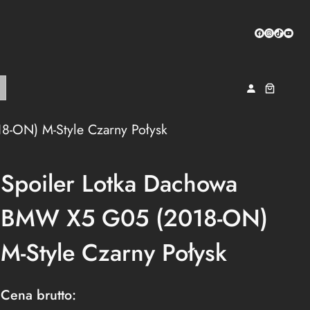
Facebook
Instagram
TikTok
YouTub
-ON) M-Style Czarny Połysk
Spoiler Lotka Dachowa
BMW X5 G05 (2018-ON)
M-Style Czarny Połysk
Cena brutto: