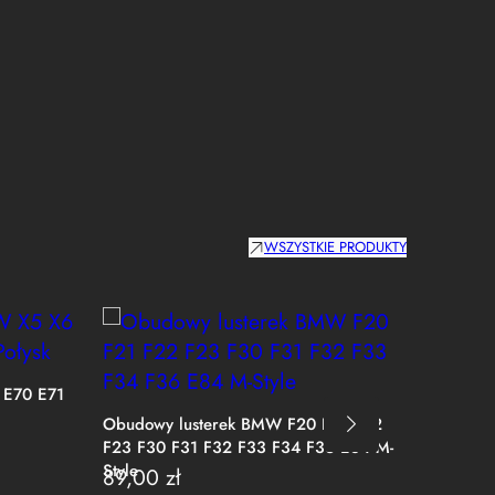
WSZYSTKIE PRODUKTY
 E70 E71
Karbon
CS Styl
Obudowy lusterek BMW F20 F21 F22
2428
F23 F30 F31 F32 F33 F34 F36 E84 M-
Style
89,00
zł