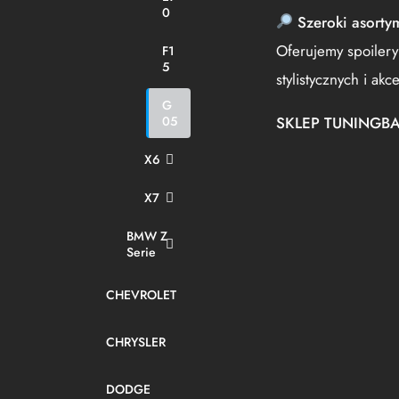
0
Szeroki asorty
Oferujemy spoilery
F1
5
stylistycznych i a
G
SKLEP TUNINGB
05
X6
X7
BMW Z
Serie
CHEVROLET
CHRYSLER
DODGE