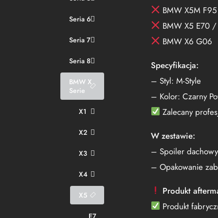
BMW X5M F95
Seria 6
BMW X5 E70 / F
Seria 7
BMW X6 G06
Seria 8
Specyfikacja:
– Styl: M-Style
BMW X
Serie
– Kolor: Czarny Poł
Zalecany profes
X1
X2
W zestawie:
– Spoiler dachowy
X3
– Opakowanie zab
X4
Produkt afterma
X5
Produkt fabrycz
E7