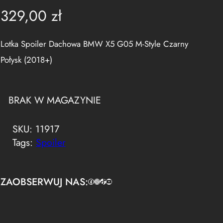
329,00
zł
Lotka Spoiler Dachowa BMW X5 G05 M-Style Czarny
Połysk (2018+)
BRAK W MAGAZYNIE
SKU:
11917
Tags:
Spoiler
ZAOBSERWUJ NAS:
Facebook
https://www.instagram.com/tuningbaza.pl
https://www.tiktok.com/@tuningbaza.pl
YouTube