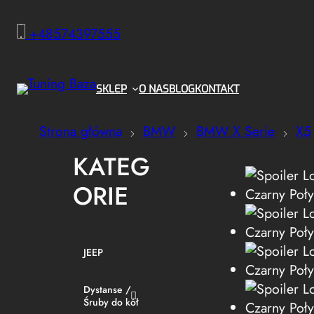
+48574397555
SKLEP
O NAS
BLOG
KONTAKT
Strona główna
BMW
BMW X Serie
X5
KATEG
ORIE
JEEP
Dystanse /
Śruby do kół