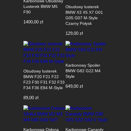
Karbonowe Obudowy
Lusterek BMW M5
Obudowy lusterek
F90
BMW X3 X5 X7 G01
G05 G07 M-Style
1400,00
zł
Czarny Połysk
129,00
zł
Karbonowy Spoiler
BMW G82 G22 M4
Obudowy lusterek
Style
BMW F20 F21 F22
F23 F30 F31 F32 F33
649,00
zł
F34 F36 E84 M-Style
89,00
zł
Karbonowa Osłona
Karbonowe Canardy