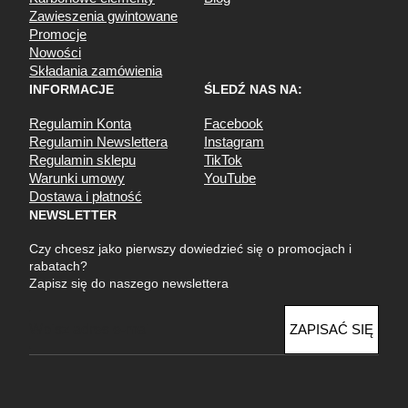
Zawieszenia gwintowane
Promocje
Nowości
Składania zamówienia
INFORMACJE
ŚLEDŹ NAS NA:
Regulamin Konta
Facebook
Regulamin Newslettera
Instagram
Regulamin sklepu
TikTok
Warunki umowy
YouTube
Dostawa i płatność
NEWSLETTER
Czy chcesz jako pierwszy dowiedzieć się o promocjach i
rabatach?
Zapisz się do naszego newslettera
E
ZAPISAĆ SIĘ
m
a
i
l