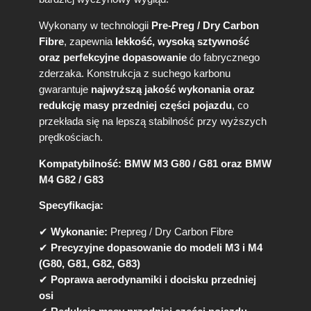
z
e
Wykonany w technologii
Pre-Preg / Dry Carbon
d
Fibre
, zapewnia
lekkość, wysoką sztywność
n
oraz perfekcyjne dopasowanie
do fabrycznego
i
zderzaka. Konstrukcja z suchego karbonu
S
gwarantuje
najwyższą jakość wykonania oraz
P
1
redukcję masy przedniej części pojazdu
, co
d
przekłada się na lepszą stabilność przy wyższych
o
prędkościach.
B
M
Kompatybilność:
BMW M3 G80 / G81 oraz BMW
W
M4 G82 / G83
M
3
Specyfikacja:
/
M
✔
Wykonanie:
Prepreg / Dry Carbon Fibre
4
✔
Precyzyjne dopasowanie do modeli M3 i M4
(
(G80, G81, G82, G83)
G
✔
Poprawa aerodynamiki i docisku przedniej
8
osi
0