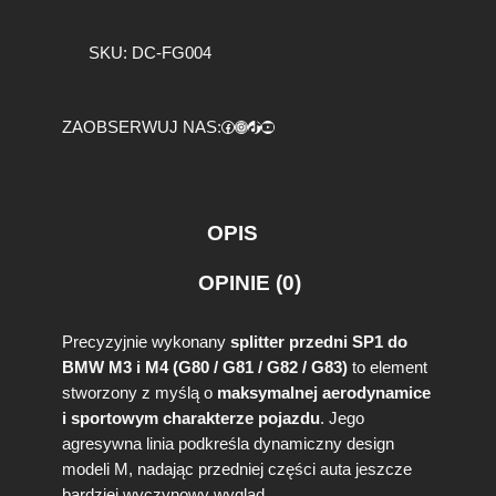
o
ś
SKU:
DC-FG004
ć
K
a
Facebook
https://www.instagram.com/tuningbaza.pl
https://www.tiktok.com/@tuningbaza.pl
YouTube
ZAOBSERWUJ NAS:
r
b
o
n
o
OPIS
w
y
OPINIE (0)
S
p
l
Precyzyjnie wykonany
splitter przedni SP1 do
i
BMW M3 i M4 (G80 / G81 / G82 / G83)
to element
t
stworzony z myślą o
maksymalnej aerodynamice
t
i sportowym charakterze pojazdu
. Jego
e
r
agresywna linia podkreśla dynamiczny design
P
modeli M, nadając przedniej części auta jeszcze
r
bardziej wyczynowy wygląd.