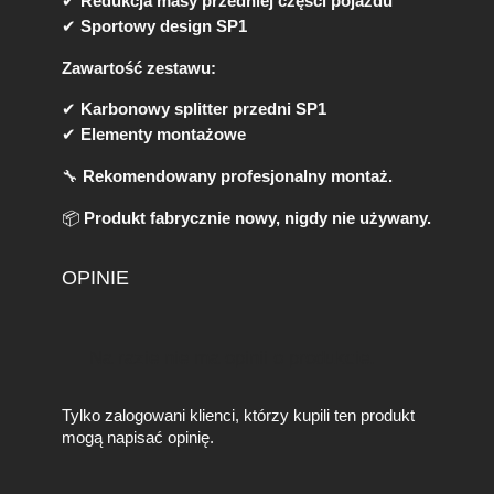
✔
Redukcja masy przedniej części pojazdu
/
G
✔
Sportowy design SP1
8
Zawartość zestawu:
1
/
✔
Karbonowy splitter przedni SP1
G
✔
Elementy montażowe
8
2
🔧
Rekomendowany profesjonalny montaż.
/
G
📦
Produkt fabrycznie nowy, nigdy nie używany.
8
3
)
OPINIE
–
P
r
e
Na razie nie ma opinii o produkcie.
p
r
Tylko zalogowani klienci, którzy kupili ten produkt
e
mogą napisać opinię.
g
C
a