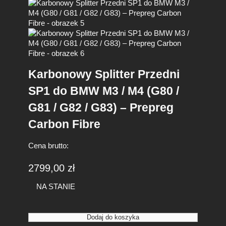
Karbonowy Splitter Przedni
SP1 do BMW M3 / M4 (G80 /
G81 / G82 / G83) – Prepreg
Carbon Fibre
Cena brutto:
2799,00
zł
NA STANIE
i
Dodaj do koszyka
l