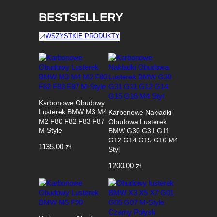
r
BESTSELLERY
b
o
n
WSZYSTKIE PRODUKTY
F
i
b
r
e
Karbonowe Obudowy
Lusterek BMW M3 M4
Karbonowe Nakładki
M2 F80 F82 F83 F87
Obudowa Lusterek
M-Style
BMW G30 G31 G11
G12 G14 G15 G16 M4
1135,00
zł
Styl
1200,00
zł