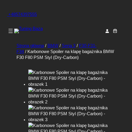
+48574397555
Strona główna
/
BMW
/
Seria 3
/
F30-F31-
F34
/ Karbonowe Spoiler na klapę bagażnika BMW
F30 F80 PSM Styl (Dry-Carbon)