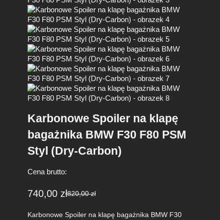
R
O
M
O
C
J
I
Karbonowe Spoiler na klapę
bagażnika BMW F30 F80 PSM
Styl (Dry-Carbon)
Cena brutto:
740,00
zł
820,00
zł
P
A
i
k
Karbonowe Spoiler na klapę bagażnika BMW F30