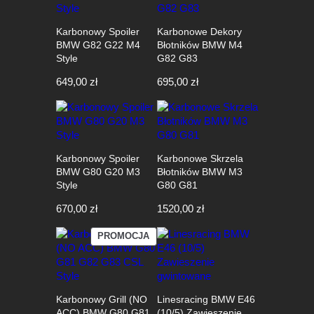
Karbonowy Spoiler
Karbonowe Dekory
BMW G82 G22 M4
Błotników BMW M4
Style
G82 G83
649,00
zł
695,00
zł
Karbonowy Spoiler
Karbonowe Skrzela
BMW G80 G20 M3
Błotników BMW M3
Style
G80 G81
670,00
zł
1520,00
zł
PRODUKT
PROMOCJA
W
PROMOCJI
Karbonowy Grill (NO
Linesracing BMW E46
ACC) BMW G80 G81
(10/5) Zawieszenie