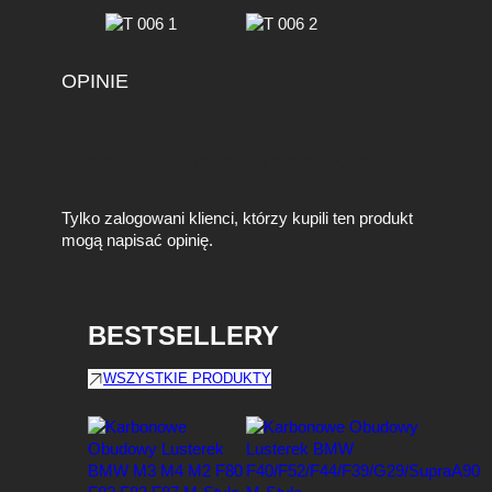
r
b
o
n
OPINIE
)
Na razie nie ma opinii o produkcie.
Tylko zalogowani klienci, którzy kupili ten produkt
mogą napisać opinię.
BESTSELLERY
WSZYSTKIE PRODUKTY