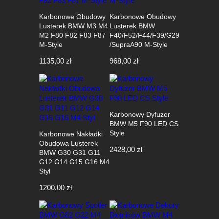
Karbonowe Obudowy
Karbonowe Obudowy
Lusterek BMW M3 M4
Lusterek BMW
M2 F80 F82 F83 F87
F40/F52/F44/F39/G29
M-Style
/SupraA90 M-Style
1135,00
zł
968,00
zł
Karbonowy Dyfuzor
BMW M5 F90 LED CS
Style
Karbonowe Nakładki
Obudowa Lusterek
2428,00
zł
BMW G30 G31 G11
G12 G14 G15 G16 M4
Styl
1200,00
zł