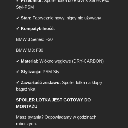
✔
Przedmiot:
Spoiler lotka do BMW 3 Series F30
M
Styl-PSM
W
F
✔
Stan:
Fabrycznie nowy, nigdy nie używany
3
0
✔
Kompatybilność:
F
8
BMW 3 Series: F30
0
P
BMW M3: F80
S
M
✔
Materiał:
Włókno węglowe (DRY-CARBON)
S
t
✔
Stylizacja:
PSM Styl
y
✔
Zawartość zestawu:
Spoiler lotka na klapę
l
(
bagażnika
D
SPOILER LOTKA JEST GOTOWY DO
r
y
MONTAŻU
-
Masz pytania? Odpowiadamy w godzinach
C
a
roboczych.