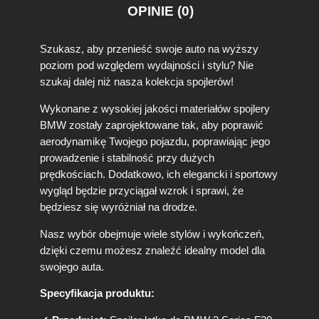
i
:
OPINIE (0)
o
i
ł
7
l
a
4
Szukasz, aby przenieść swoje auto na wyższy
e
poziom pod względem wydajności i stylu? Nie
:
0
r
szukaj dalej niż nasza kolekcja spojlerów!
n
8
,
a
2
0
Wykonane z wysokiej jakości materiałów spojlery
k
BMW zostały zaprojektowane tak, aby poprawić
l
0
0
a
aerodynamikę Twojego pojazdu, poprawiając jego
,
p
prowadzenie i stabilność przy dużych
0
z
ę
prędkościach. Dodatkowo, ich elegancki i sportowy
b
0
ł
wygląd będzie przyciągał wzrok i sprawi, że
a
będziesz się wyróżniał na drodze.
.
g
a
z
Nasz wybór obejmuje wiele stylów i wykończeń,
ż
ł
dzięki czemu możesz znaleźć idealny model dla
n
swojego auta.
.
i
k
Specyfikacja produktu:
a
B