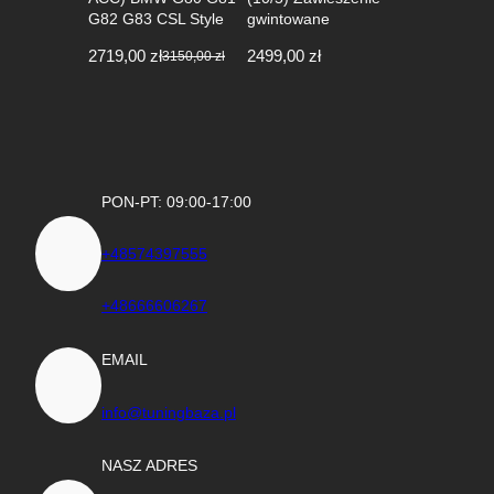
G82 G83 CSL Style
gwintowane
2719,00
zł
2499,00
zł
3150,00
zł
Pierwotna
Aktualna
cena
cena
wynosiła:
wynosi:
3150,00 zł.
2719,00 zł.
PON-PT: 09:00-17:00
+48574397555
+48666606267
EMAIL
info@tuningbaza.pl
NASZ ADRES