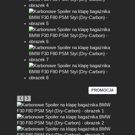
P
PROMOCJA
R
O
D
U
K
T
W
P