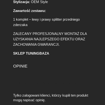
Stylizacja:
OEM Style
4
G
Zawartość zestawu:
8
2
1 komplet – lewy i prawy splitter przedniego
G
zderzaka
8
3
ZALECANY PROFESJONALNY MONTAŻ DLA
O
UZYSKANIA NAJLEPSZEGO EFEKTU ORAZ
E
ZACHOWANIA GWARANCJI.
M
S
SKLEP TUNINGBAZA
t
y
l
OPINIE
e
Na razie nie ma opinii o produkcie.
Tylko zalogowani klienci, którzy kupili ten produkt
mogą napisać opinię.