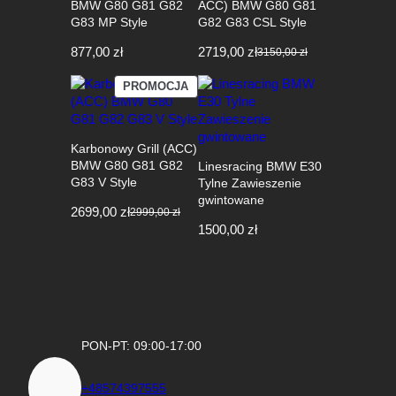
BMW G80 G81 G82
ACC) BMW G80 G81
G83 MP Style
G82 G83 CSL Style
877,00
zł
2719,00
zł
3150,00
zł
Pierwotna
Aktualna
cena
cena
PRODUKT
PROMOCJA
wynosiła:
wynosi:
W
3150,00 zł.
2719,00 zł.
PROMOCJI
Karbonowy Grill (ACC)
BMW G80 G81 G82
Linesracing BMW E30
G83 V Style
Tylne Zawieszenie
gwintowane
2699,00
zł
2999,00
zł
Pierwotna
Aktualna
1500,00
zł
cena
cena
wynosiła:
wynosi:
2999,00 zł.
2699,00 zł.
PON-PT: 09:00-17:00
+48574397555