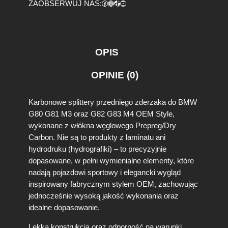
Facebook
https://www.instagram.com/tuningbaza.pl
https://www.tiktok.com/@tuningbaza.pl
YouTube
ZAOBSERWUJ NAS:
o
n
o
w
e
OPIS
S
p
OPINIE (0)
l
i
t
Karbonowe splittery przedniego zderzaka do BMW
t
G80 G81 M3 oraz G82 G83 M4 OEM Style,
e
wykonane z włókna węglowego Prepreg/Dry
r
Carbon. Nie są to produkty z laminatu ani
y
P
hydrodruku (hydrografiki) – to precyzyjnie
r
dopasowane, w pełni wymienialne elementy, które
z
nadają pojazdowi sportowy i elegancki wygląd
e
inspirowany fabrycznym stylem OEM, zachowując
d
jednocześnie wysoką jakość wykonania oraz
n
idealne dopasowanie.
i
e
Lekka konstrukcja oraz odporność na warunki