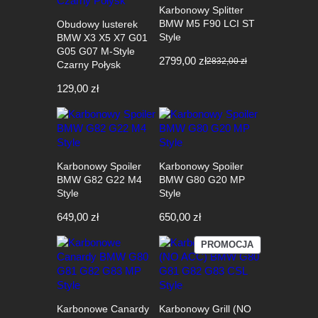
Karbonowy Splitter
BMW M5 F90 LCI ST
Obudowy lusterek
Style
BMW X3 X5 X7 G01
G05 G07 M-Style
2799,00
zł
2832,00
zł
Czarny Połysk
Pierwotna
Aktualna
cena
cena
129,00
zł
wynosiła:
wynosi:
2832,00 zł.
2799,00 zł.
Karbonowy Spoiler
Karbonowy Spoiler
BMW G82 G22 M4
BMW G80 G20 MP
Style
Style
649,00
zł
650,00
zł
PRODUKT
PROMOCJA
W
PROMOCJI
Karbonowe Canardy
Karbonowy Grill (NO