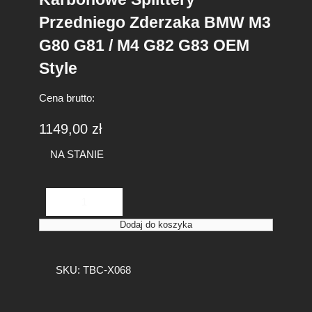
Przedniego Zderzaka BMW M3
G80 G81 / M4 G82 G83 OEM
Style
Cena brutto:
1149,00
zł
NA STANIE
i
l
o
Dodaj do koszyka
ś
ć
K
SKU:
TBC-X068
a
r
b