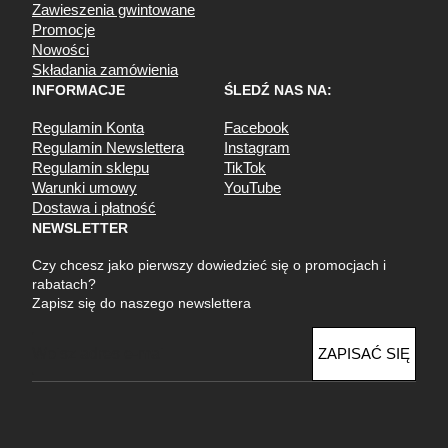
Zawieszenia gwintowane
Promocje
Nowości
Składania zamówienia
INFORMACJE
ŚLEDŹ NAS NA:
Regulamin Konta
Facebook
Regulamin Newslettera
Instagram
Regulamin sklepu
TikTok
Warunki umowy
YouTube
Dostawa i płatność
NEWSLETTER
Czy chcesz jako pierwszy dowiedzieć się o promocjach i
rabatach?
Zapisz się do naszego newslettera
E
ZAPISAĆ SIĘ
m
a
i
l