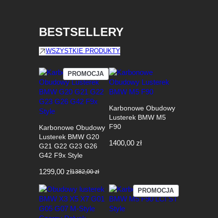
BESTSELLERY
WSZYSTKIE PRODUKTY
PRODUKT
PROMOCJA
W
PROMOCJI
Karbonowe Obudowy
Lusterek BMW M5
F90
Karbonowe Obudowy
Lusterek BMW G20
1400,00
zł
G21 G22 G23 G26
G42 F9x Style
1299,00
zł
1382,00
zł
Pierwotna
Aktualna
cena
cena
PRODUKT
PROMOCJA
wynosiła:
wynosi:
W
1382,00 zł.
1299,00 zł.
PROMOCJI