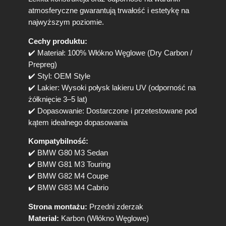
g
atmosferyczne gwarantują trwałość i estetykę na
o
Z
najwyższym poziomie.
d
Cechy produktu:
e
r
✔️ Materiał: 100% Włókno Węglowe (Dry Carbon /
z
Prepreg)
a
✔️ Styl: OEM Style
k
✔️ Lakier: Wysoki połysk lakieru UV (odporność na
a
żółknięcie 3–5 lat)
B
✔️ Dopasowanie: Dostarczone i przetestowane pod
M
W
kątem idealnego dopasowania
M
Kompatybilność:
3
G
✔️ BMW G80 M3 Sedan
8
✔️ BMW G81 M3 Touring
0
✔️ BMW G82 M4 Coupe
G
✔️ BMW G83 M4 Cabrio
8
1
Strona montażu:
Przedni zderzak
/
Materiał:
Karbon (Włókno Węglowe)
M