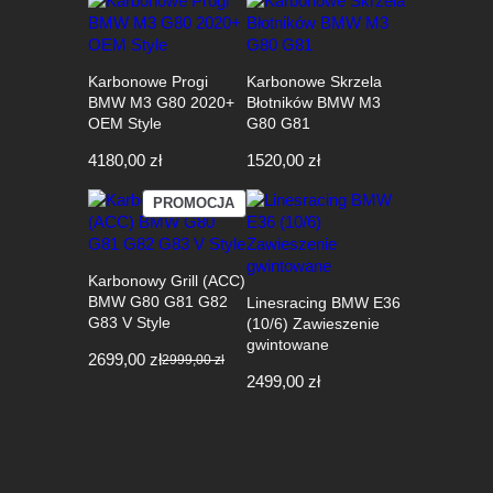
Karbonowe Progi
Karbonowe Skrzela
BMW M3 G80 2020+
Błotników BMW M3
OEM Style
G80 G81
4180,00
zł
1520,00
zł
PRODUKT
PROMOCJA
W
PROMOCJI
Karbonowy Grill (ACC)
BMW G80 G81 G82
Linesracing BMW E36
G83 V Style
(10/6) Zawieszenie
gwintowane
2699,00
zł
2999,00
zł
Pierwotna
Aktualna
2499,00
zł
cena
cena
wynosiła:
wynosi:
2999,00 zł.
2699,00 zł.