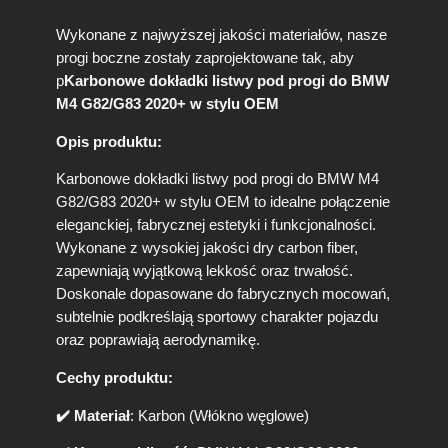
t
w
Wykonane z najwyższej jakości materiałów, nasze
y
progi boczne zostały zaprojektowane tak, aby
p
p
Karbonowe dokładki listwy pod progi do BMW
r
M4 G82/G83 2020+ w stylu OEM
o
g
Opis produktu:
o
w
Karbonowe dokładki listwy pod progi do BMW M4
e
G82/G83 2020+ w stylu OEM to idealne połączenie
b
o
eleganckiej, fabrycznej estetyki i funkcjonalności.
c
Wykonane z wysokiej jakości dry carbon fiber,
z
zapewniają wyjątkową lekkość oraz trwałość.
n
Doskonale dopasowane do fabrycznych mocowań,
e
subtelnie podkreślają sportowy charakter pojazdu
B
oraz poprawiają aerodynamikę.
M
W
Cechy produktu:
M
4
✔️ Materiał
: Karbon (Włókno węglowe)
G
8