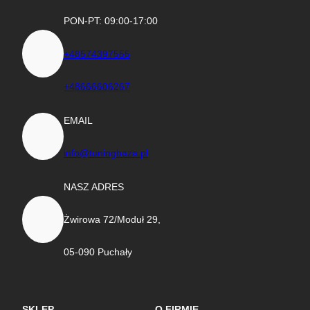
PON-PT: 09:00-17:00
+48574397555
+48666606267
EMAIL
info@tuningbaza.pl
NASZ ADRES
Żwirowa 72/Moduł 29,
05-090 Puchały
SKLEP
O FIRMIE