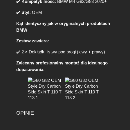
✔️ Kompatybilność:
BMW M4 G82/G83 2020+
2
G
✔️ Styl:
OEM
8
3
Kąt identyczny jak w oryginalnych produktach
2
BMW
0
2
Zestaw zawiera:
0
+
✔️ 2 × Dokładki listwy pod progi (lewy + prawy)
Zalecany profesjonalny montaż dla idealnego
dopasowania.
OPINIE