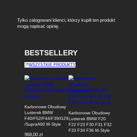
Na razie nie ma opinii o produkcie.
Tylko zalogowani klienci, którzy kupili ten produkt
mogą napisać opinię.
BESTSELLERY
WSZYSTKIE PRODUKTY
Karbonowe Obudowy
Lusterek BMW
Karbonowe Obudowy
F40/F52/F44/F39/G29
Lusterek BMW F20
/SupraA90 M-Style
F22 F23 F30 F31 F32
F33 F34 F36 M-Style
968,00
zł