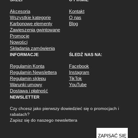
Akcesoria
Kontakt
Wszystkie kategorie
O nas
Karbonowe elementy
Blog
Zawieszenia gwintowane
Promocje
Nowości
Składania zamówienia
INFORMACJE
ŚLEDŹ NAS NA:
Regulamin Konta
Facebook
Regulamin Newslettera
Instagram
Regulamin sklepu
TikTok
Warunki umowy
YouTube
Dostawa i płatność
NEWSLETTER
Czy chcesz jako pierwszy dowiedzieć się o promocjach i
rabatach?
Zapisz się do naszego newslettera
E
ZAPISAĆ SIĘ
m