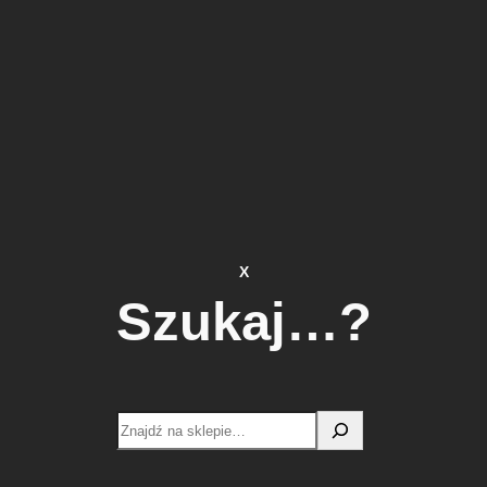
X
Szukaj…?
Search