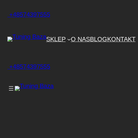
+48574397555
SKLEP
O NAS
BLOG
KONTAKT
+48574397555