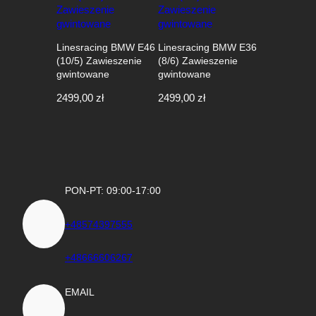
3150,00 zł.
2719,00 zł.
Linesracing BMW E46
Linesracing BMW E36
(10/5) Zawieszenie
(8/6) Zawieszenie
gwintowane
gwintowane
2499,00
zł
2499,00
zł
PON-PT: 09:00-17:00
+48574397555
+48666606267
EMAIL