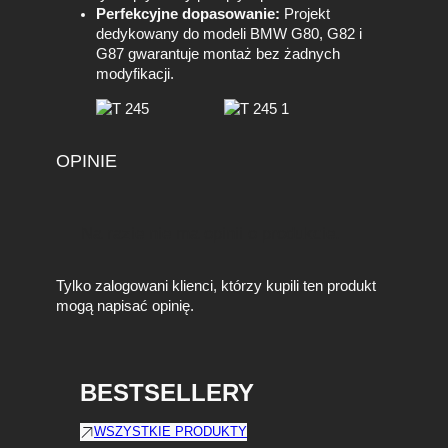
Perfekcyjne dopasowanie:
Projekt
0
dedykowany do modeli BMW G80, G82 i
/
G87 gwarantuje montaż bez żadnych
G
modyfikacji.
8
1
G
8
2
OPINIE
/
G
8
Na razie nie ma opinii o produkcie.
3
/
G
Tylko zalogowani klienci, którzy kupili ten produkt
8
mogą napisać opinię.
7
O
E
M
BESTSELLERY
WSZYSTKIE PRODUKTY