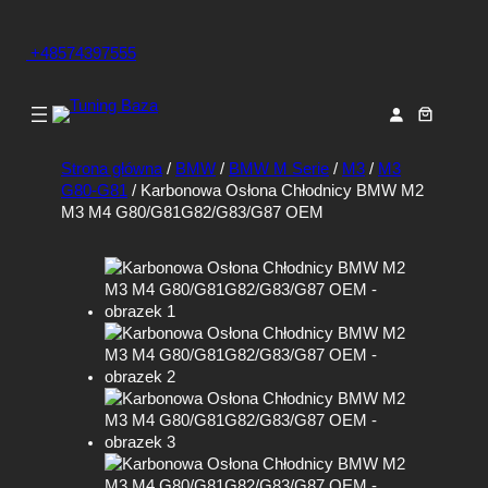
+48574397555
Strona główna
/
BMW
/
BMW M Serie
/
M3
/
M3
G80-G81
/ Karbonowa Osłona Chłodnicy BMW M2
M3 M4 G80/G81G82/G83/G87 OEM