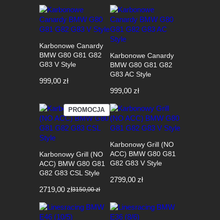
Karbonowe Canardy
BMW G80 G81 G82
Karbonowe Canardy
G83 V Style
BMW G80 G81 G82
G83 AC Style
999,00
zł
999,00
zł
PRODUKT
PROMOCJA
W
PROMOCJI
Karbonowy Grill (NO
ACC) BMW G80 G81
Karbonowy Grill (NO
G82 G83 V Style
ACC) BMW G80 G81
G82 G83 CSL Style
2799,00
zł
2719,00
zł
3150,00
zł
Pierwotna
Aktualna
cena
cena
wynosiła:
wynosi: