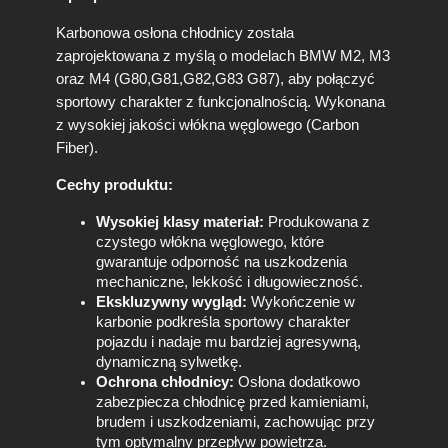
o
n
Karbonowa osłona chłodnicy została
a
zaprojektowana z myślą o modelach BMW M2, M3
C
oraz M4 (G80,G81,G82,G83 G87), aby połączyć
h
sportowy charakter z funkcjonalnością. Wykonana
ł
o
z wysokiej jakości włókna węglowego (Carbon
d
Fiber).
n
i
Cechy produktu:
c
Wysokiej klasy materiał:
Produkowana z
y
czystego włókna węglowego, które
B
gwarantuje odporność na uszkodzenia
M
mechaniczne, lekkość i długowieczność.
W
Ekskluzywny wygląd:
Wykończenie w
M
karbonie podkreśla sportowy charakter
2
pojazdu i nadaje mu bardziej agresywną,
M
dynamiczną sylwetkę.
3
Ochrona chłodnicy:
Osłona dodatkowo
M
zabezpiecza chłodnicę przed kamieniami,
4
brudem i uszkodzeniami, zachowując przy
G
tym optymalny przepływ powietrza.
8