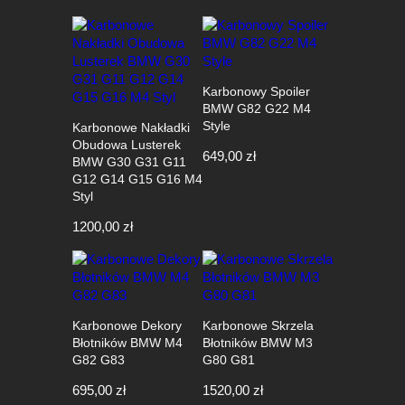
Karbonowy Spoiler
BMW G82 G22 M4
Style
Karbonowe Nakładki
Obudowa Lusterek
649,00
zł
BMW G30 G31 G11
G12 G14 G15 G16 M4
Styl
1200,00
zł
Karbonowe Dekory
Karbonowe Skrzela
Błotników BMW M4
Błotników BMW M3
G82 G83
G80 G81
695,00
zł
1520,00
zł