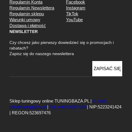
Regulamin Konta
Facebook
Regulamin Newslettera
Instagram
Regulamin sklepu
TikTok
Warunki umowy
YouTube
Dostawa i płatność
NEWSLETTER
Czy chcesz jako pierwszy dowiedzieć się o promocjach i
rabatach?
Zapisz się do naszego newslettera
E
ZAPISAĆ SIĘ
m
a
i
l
Sklep tuningowy online TUNINGBAZA.PL |
E-mail:
info@tuningbaza.pl
|
Tel: +48574397555
| NIP:5223241424
| REGON:523697476