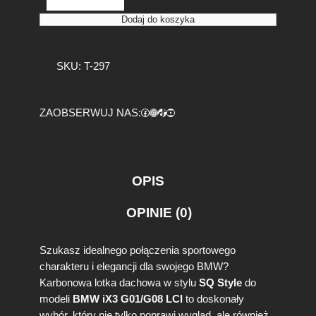
l
o
Dodaj do koszyka
ś
ć
K
SKU:
T-297
a
r
b
Facebook
https://www.instagram.com/tuningbaza.pl
https://www.tiktok.com/@tuningbaza.pl
YouTube
ZAOBSERWUJ NAS:
o
n
o
w
a
OPIS
L
o
OPINIE (0)
t
k
a
Szukasz idealnego połączenia sportowego
S
charakteru i elegancji dla swojego BMW?
p
Karbonowa lotka dachowa w stylu
SQ Style
do
o
modeli
BMW iX3 G01/G08 LCI
to doskonały
i
l
wybór, który nie tylko poprawi wygląd, ale również