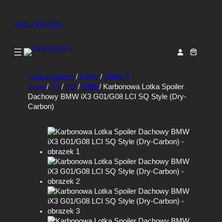
+48574397555
Strona główna
/
BMW
/
BMW X
Serie
/
X3
/
iX3
/
G08i
/ Karbonowa Lotka Spoiler
Dachowy BMW iX3 G01/G08 LCI SQ Style (Dry-
Carbon)