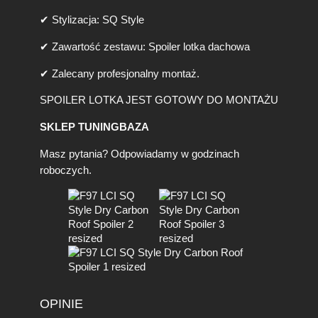
L
✔ Stylizacja: SQ Style
C
I
✔ Zawartość zestawu: Spoiler lotka dachowa
S
Q
✔ Zalecany profesjonalny montaż.
S
t
SPOILER LOTKA JEST GOTOWY DO MONTAŻU
y
l
SKLEP TUNINGBAZA
e
(
Masz pytania? Odpowiadamy w godzinach
D
roboczych.
r
y
-
C
a
r
b
o
n
OPINIE
)