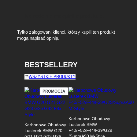
Na razie nie ma opinii o produkcie.
Tylko zalogowani klienci, którzy kupili ten produkt
mogą napisać opinię.
BESTSELLERY
WSZYSTKIE PRODUKTY
PRODUKT
PROMOCJA
W
PROMOCJI
Karbonowe Obudowy
Lusterek BMW
Karbonowe Obudowy
F40/F52/F44/F39/G29
Lusterek BMW G20
/SupraA90 M-Style
G21 G22 G23 G26