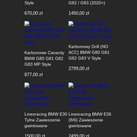
Style
G82 / G83 (2020+)
670,00
zł
1450,00
zł
Karbonowy Grill (NO
ACC) BMW G80 G81
Karbonowe Canardy
G82 G83 V Style
BMW G80 G81 G82
G83 MP Style
2799,00
zł
877,00
zł
Linesracing BMW E30
Linesracing BMW E36
Tylne Zawieszenie
(8/6) Zawieszenie
gwintowane
gwintowane
1500,00
zł
2499,00
zł