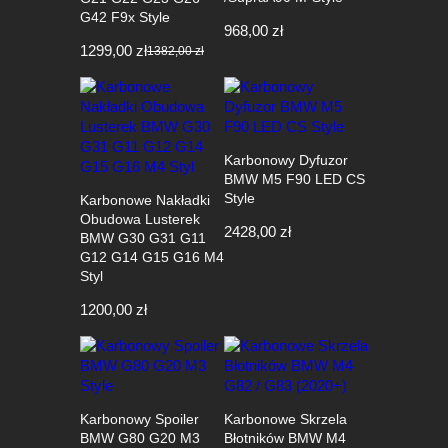
G42 F9x Style
968,00
zł
1299,00
zł
1382,00
zł
Pierwotna
Aktualna
cena
cena
wynosiła:
wynosi:
1382,00 zł.
1299,00 zł.
Karbonowy Dyfuzor
BMW M5 F90 LED CS
Style
Karbonowe Nakładki
Obudowa Lusterek
2428,00
zł
BMW G30 G31 G11
G12 G14 G15 G16 M4
Styl
1200,00
zł
Karbonowy Spoiler
Karbonowe Skrzela
BMW G80 G20 M3
Błotników BMW M4