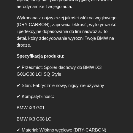
e
aerodynamikę Twojego auta.
r
D
Wykonana z najwyższej jakości włókna węglowego
a
(DRY-CARBON), zapewnia lekkość, wytrzymałość
c
i perfekcyjne dopasowanie do linii nadwozia. To
h
detal, który zdecydowanie wyróżni Twoje BMW na
o
drodze.
w
y
Specyfikacja produktu:
B
M
✔ Przedmiot: Spoiler dachowy do BMW iX3
W
G01/G08 LCI SQ Style
i
X
✔ Stan: Fabrycznie nowy, nigdy nie używany
3
G
✔ Kompatybilność:
0
1
BMW iX3 G01
/
G
BMW iX3 G08 LCI
0
8
✔ Materiał: Włókno węglowe (DRY-CARBON)