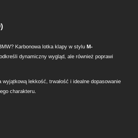
o
n
o
)
w
a
L
o BMW? Karbonowa lotka klapy w stylu
M-
o
podkreśli dynamiczny wygląd, ale również poprawi
t
k
a
yjątkową lekkość, trwałość i idealne dopasowanie
S
ego charakteru.
p
o
i
l
e
r