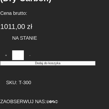
Cena brutto:
1011,00
zł
NA STANIE
i
+
-
l
Dodaj do koszyka
o
ś
ć
SKU:
T-300
K
a
r
ZAOBSERWUJ NAS:
Facebook
https://www.instagram.com/tuningbaza.pl
https://www.tiktok.com/@tuningbaza.pl
YouTube
b