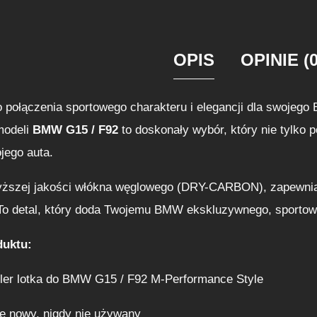
OPIS
OPINIE (0
 połączenia sportowego charakteru i elegancji dla swojeg
modeli
BMW G15 / F92
to doskonały wybór, który nie tylko 
jego auta.
ższej jakości włókna węglowego (DRY-CARBON), zapewnia w
. To detal, który doda Twojemu BMW ekskluzywnego, sportow
duktu:
ler lotka do BMW G15 / F92 M-Performance Style
e nowy, nigdy nie używany