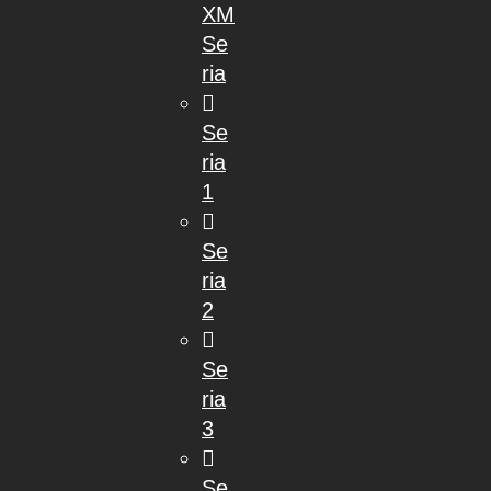
XM
Se
ria
Se
ria
1
Se
ria
2
Se
ria
3
Se