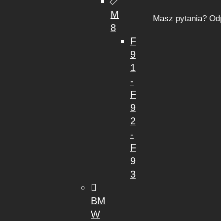
M
Masz pytania? Od
8
F
9
1
-
F
9
2
-
F
9
3
BM
W