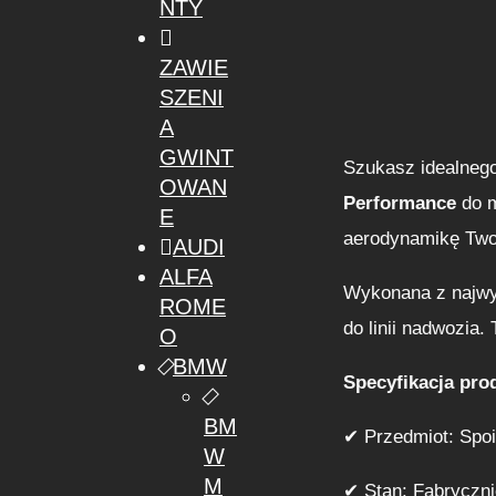
NTY
ZAWIE
SZENI
A
GWINT
Szukasz idealnego
OWAN
Performance
do 
E
aerodynamikę Two
AUDI
ALFA
Wykonana z najwy
ROME
do linii nadwozia
O
BMW
Specyfikacja pro
BM
✔ Przedmiot: Spoi
W
M
✔ Stan: Fabryczni