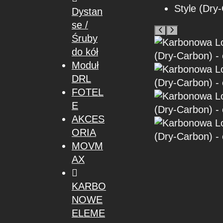
Dystan
se /
Śruby
do kół
Moduł
DRL
FOTEL
E
AKCES
ORIA
MOVM
AX
KARBO
NOWE
ELEME