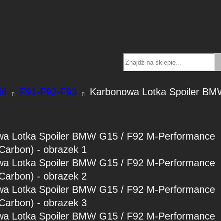
Search
8
F91-F92-F93
Karbonowa Lotka Spoiler B