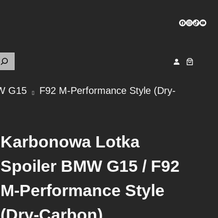
Facebook
Instagram
TikTok
YouTu
MW G15
F92 M-Performance Style (Dry-
Karbonowa Lotka
Spoiler BMW G15 / F92
M-Performance Style
(Dry-Carbon)