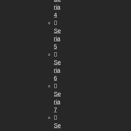
ria
4
Se
ria
5
Se
ria
6
Se
ria
7
Se