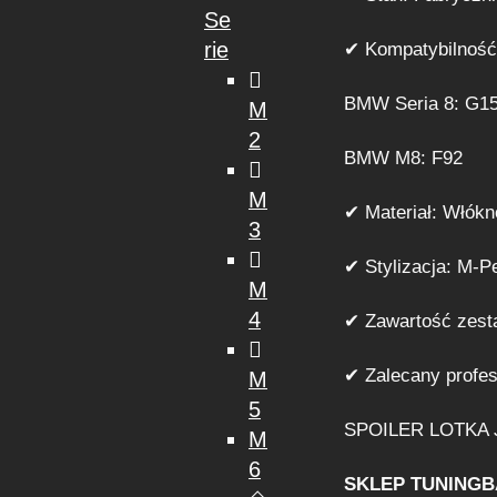
Se
rie
✔ Kompatybilność
BMW Seria 8: G1
M
2
BMW M8: F92
M
✔ Materiał: Włó
3
✔ Stylizacja: M-P
M
4
✔ Zawartość zesta
✔ Zalecany profes
M
5
SPOILER LOTKA
M
6
SKLEP TUNING