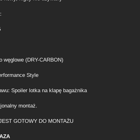
:
5
kno węglowe (DRY-CARBON)
erformance Style
wu: Spoiler lotka na klapę bagażnika
jonalny montaż.
 JEST GOTOWY DO MONTAŻU
BAZA