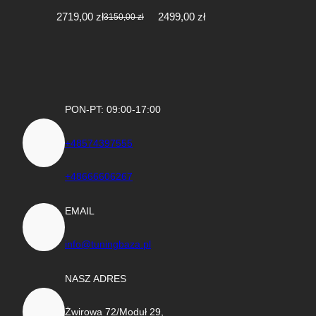
2719,00
zł
2499,00
zł
3150,00
zł
Pierwotna
Aktualna
cena
cena
wynosiła:
wynosi:
3150,00 zł.
2719,00 zł.
PON-PT: 09:00-17:00
+48574397555
+48666606267
EMAIL
info@tuningbaza.pl
NASZ ADRES
Żwirowa 72/Moduł 29,