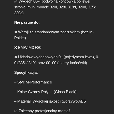
✅ Wydech 00– (podwójna końcówka po lewej
P
stronie, m.in. modele 320i, 328i, 318d, 320d, 325d,
e
330d)
r
f
Nie pasuje do:
o
r
❌ Wersji ze standardowym zderzakiem (bez M-
m
Pakiet)
a
n
❌ BMW M3 F80
c
e
❌ Układów wydechowych 0– (pojedyncza lewa), 0-
S
0 (335i / 340i) oraz 00–00 (cztery końcówki)
t
y
Specyfikacja:
l
e
– Styl: M-Performance
C
z
– Kolor: Czarny Połysk (Gloss Black)
a
r
– Materiał: Wysokiej jakości tworzywo ABS
n
✅ Zalecany profesjonalny montaż
y