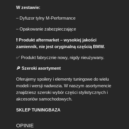
P
W zestawie:
o
ł
– Dyfuzor tylny M-Performance
y
s
– Opakowanie zabezpieczające
k
(
❗ Produkt aftermarket – wysokiej jakości
2
zamiennik, nie jest oryginalną częścią BMW.
0
1
✅ Produkt fabrycznie nowy, nigdy nieużywany.
2
-
🔎 Szeroki asortyment
2
0
Oferujemy spoilery i elementy tuningowe do wielu
1
modeli i wersji nadwozia. W naszym asortymencie
8
znajdziesz szeroki wybór części stylistycznych i
)
akcesoriów samochodowych.
SKLEP TUNINGBAZA
OPINIE