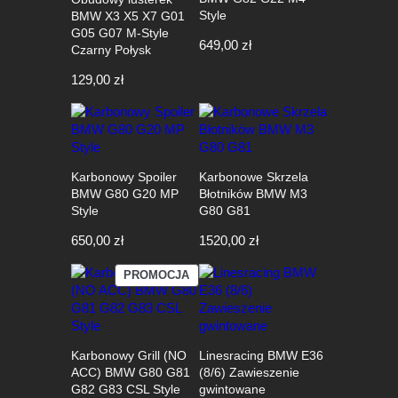
Style
BMW X3 X5 X7 G01
G05 G07 M-Style
649,00
zł
Czarny Połysk
129,00
zł
Karbonowy Spoiler
Karbonowe Skrzela
BMW G80 G20 MP
Błotników BMW M3
Style
G80 G81
650,00
zł
1520,00
zł
PRODUKT
PROMOCJA
W
PROMOCJI
Karbonowy Grill (NO
Linesracing BMW E36
ACC) BMW G80 G81
(8/6) Zawieszenie
G82 G83 CSL Style
gwintowane