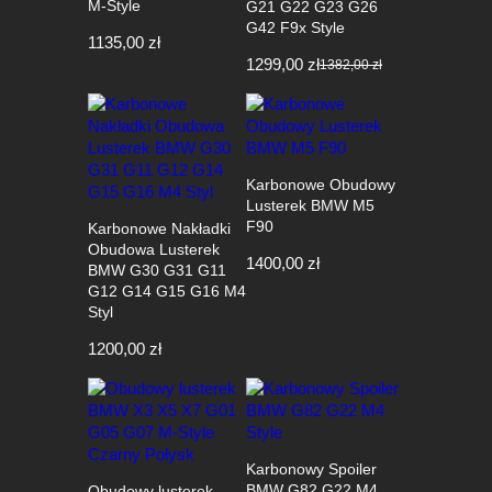
M-Style
G21 G22 G23 G26
G42 F9x Style
1135,00
zł
1299,00
zł
1382,00
zł
Pierwotna
Aktualna
cena
cena
wynosiła:
wynosi:
1382,00 zł.
1299,00 zł.
Karbonowe Obudowy
Lusterek BMW M5
F90
Karbonowe Nakładki
Obudowa Lusterek
1400,00
zł
BMW G30 G31 G11
G12 G14 G15 G16 M4
Styl
1200,00
zł
Karbonowy Spoiler
BMW G82 G22 M4
Obudowy lusterek