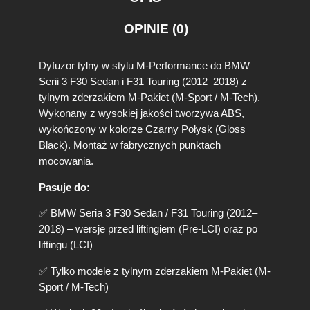
n
y
OPINIE (0)
B
M
W
Dyfuzor tylny w stylu M-Performance do BMW
F
Serii 3 F30 Sedan i F31 Touring (2012–2018) z
3
tylnym zderzakiem M-Pakiet (M-Sport / M-Tech).
0
Wykonany z wysokiej jakości tworzywa ABS,
/
F
wykończony w kolorze Czarny Połysk (Gloss
3
Black). Montaż w fabrycznych punktach
1
mocowania.
(
0
Pasuje do:
0
-
✅ BMW Seria 3 F30 Sedan / F31 Touring (2012–
)
2018) – wersje przed liftingiem (Pre-LCI) oraz po
3
liftingu (LCI)
2
8
✅ Tylko modele z tylnym zderzakiem M-Pakiet (M-
i
Sport / M-Tech)
M
-