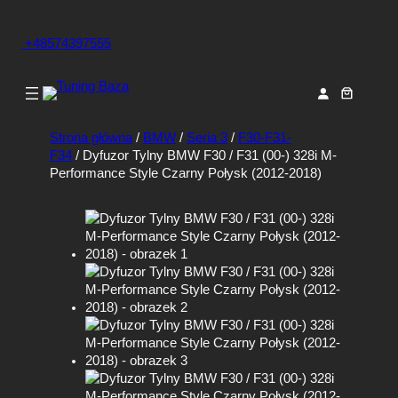
+48574397555
Strona główna
/
BMW
/
Seria 3
/
F30-F31-
F34
/ Dyfuzor Tylny BMW F30 / F31 (00-) 328i M-
Performance Style Czarny Połysk (2012-2018)