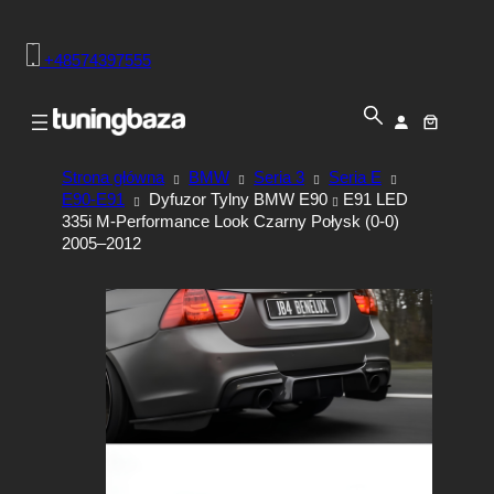
+48574397555
Strona główna
BMW
Seria 3
Seria E
E90-E91
Dyfuzor Tylny BMW E90
E91 LED
335i M-Performance Look Czarny Połysk (0-0)
2005–2012