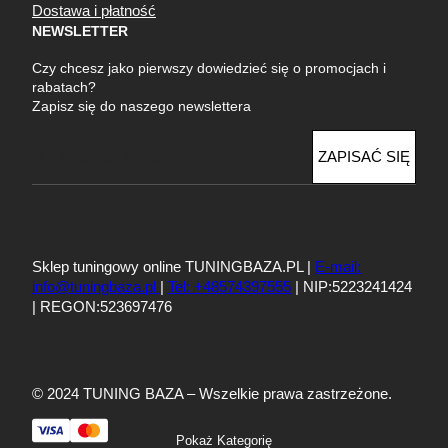
Dostawa i płatność
NEWSLETTER
Czy chcesz jako pierwszy dowiedzieć się o promocjach i
rabatach?
Zapisz się do naszego newslettera
E
ZAPISAĆ SIĘ
m
a
i
l
Sklep tuningowy online TUNINGBAZA.PL |
E-mail:
info@tuningbaza.pl
|
Tel: +48574397555
| NIP:5223241424
| REGON:523697476
© 2024 TUNING BAZA – Wszelkie prawa zastrzeżone.
Pokaż Kategorię