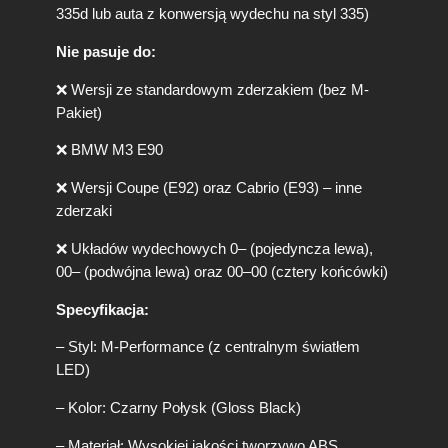
335d lub auta z konwersją wydechu na styl 335)
Nie pasuje do:
❌ Wersji ze standardowym zderzakiem (bez M-
Pakiet)
❌ BMW M3 E90
❌ Wersji Coupe (E92) oraz Cabrio (E93) – inne
zderzaki
❌ Układów wydechowych 0– (pojedyncza lewa),
00– (podwójna lewa) oraz 00–00 (cztery końcówki)
Specyfikacja:
– Styl: M-Performance (z centralnym światłem
LED)
– Kolor: Czarny Połysk (Gloss Black)
– Materiał: Wysokiej jakości tworzywo ABS