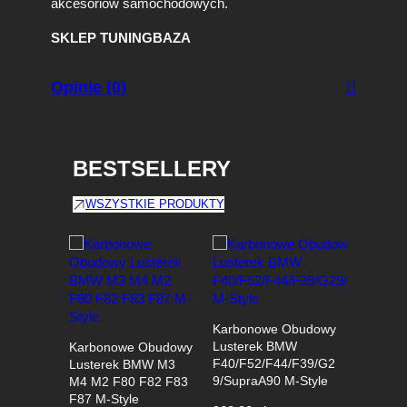
akcesoriów samochodowych.
SKLEP TUNINGBAZA
Opinie (0)
BESTSELLERY
WSZYSTKIE PRODUKTY
Karbonowe Obudowy
Obudowy
Lusterek BMW
BMW E9
Karbonowe Obudowy
F40/F52/F44/F39/G2
E93 Poli
Lusterek BMW M3
9/SupraA90 M-Style
Czarny P
M4 M2 F80 F82 F83
F87 M-Style