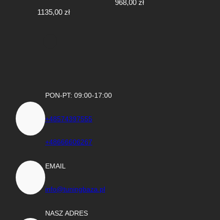
968,00
zł
79,00
zł
1135,00
zł
PON-PT: 09:00-17:00
+48574397555
+48666606267
EMAIL
info@tuningbaza.pl
NASZ ADRES