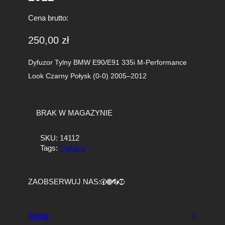
Cena brutto:
250,00
zł
Dyfuzor Tylny BMW E90/E91 335i M-Performance
Look Czarny Połysk (0-0) 2005–2012
BRAK W MAGAZYNIE
SKU:
14112
Tags:
Dyfuzor
Facebook
https://www.instagram.com/tuningbaza.pl
https://www.tiktok.com/@tuningbaza.pl
YouTube
ZAOBSERWUJ NAS:
Opis