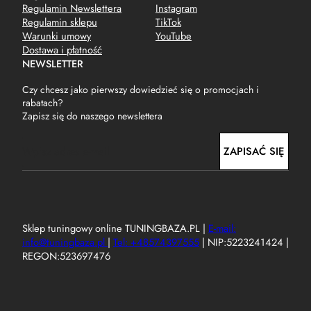
Regulamin Newslettera
Instagram
Regulamin sklepu
TikTok
Warunki umowy
YouTube
Dostawa i płatność
NEWSLETTER
Czy chcesz jako pierwszy dowiedzieć się o promocjach i
rabatach?
Zapisz się do naszego newslettera
E
ZAPISAĆ SIĘ
m
a
i
l
Sklep tuningowy online TUNINGBAZA.PL |
E-mail:
info@tuningbaza.pl
|
Tel: +48574397555
| NIP:5223241424 |
REGON:523697476