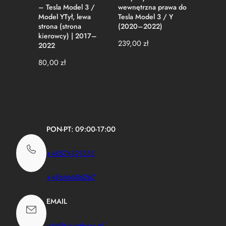
– Tesla Model 3 /
wewnętrzna prawa do
wewnętr
Model YTył, lewa
Tesla Model 3 / Y
Tesla Mo
strona (strona
(2020–2022)
(2020–2
kierowcy) | 2017–
239,00
zł
239,00
z
2022
80,00
zł
PON-PT: 09:00-17:00
+48574397555
+48666606267
EMAIL
info@tuningbaza.pl