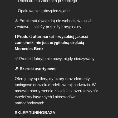
– Dolna kratka zderzaka przedniego
t
y
– Opakowanie zabezpieczające
l
e
⚠️ Emblemat (gwiazda) nie wchodzi w skład
T
zestawu – należy przełożyć oryginalny
Y
L
❗ Produkt aftermarket – wysokiej jakości
K
zamiennik, nie jest oryginalną częścią
O
Mercedes-Benz.
D
O
✅ Produkt fabrycznie nowy, nigdy nieużywany.
Z
D
🔎 Szeroki asortyment
E
R
Oferujemy spoilery, dyfuzory oraz elementy
Z
tuningowe do wielu modeli i wersji nadwozia. W
A
naszym asortymencie znajdziesz szeroki wybór
K
części stylistycznych i akcesoriów
A
A
samochodowych.
M
SKLEP TUNINGBAZA
G