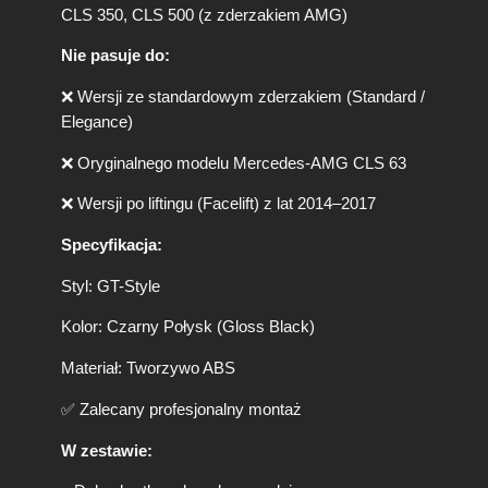
CLS 350, CLS 500 (z zderzakiem AMG)
1
8
Nie pasuje do:
/
X
❌ Wersji ze standardowym zderzakiem (Standard /
2
Elegance)
1
8
❌ Oryginalnego modelu Mercedes-AMG CLS 63
(
2
❌ Wersji po liftingu (Facelift) z lat 2014–2017
0
1
Specyfikacja:
1
–
Styl: GT-Style
2
0
Kolor: Czarny Połysk (Gloss Black)
1
4
Materiał: Tworzywo ABS
)
✅ Zalecany profesjonalny montaż
G
T
W zestawie:
-
S