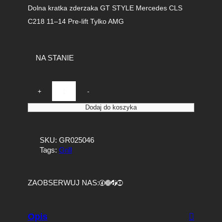
Dolna kratka zderzaka GT STYLE Mercedes CLS
C218 11–14 Pre-lift Tylko AMG
NA STANIE
i
+
-
l
o
Dodaj do koszyka
ś
ć
D
SKU:
GR025046
o
Tags:
Grill
l
n
a
Facebook
https://www.instagram.com/tuningbaza.pl
https://www.tiktok.com/@tuningbaza.pl
YouTube
ZAOBSERWUJ NAS:
K
r
a
t
Opis