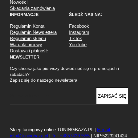
Nowości
Składania zamówienia
INFORMACJE
ŚLEDŹ NAS NA:
Regulamin Konta
Facebook
Regulamin Newslettera
Instagram
Regulamin sklepu
TikTok
Warunki umowy
YouTube
Dostawa i płatność
NEWSLETTER
Czy chcesz jako pierwszy dowiedzieć się o promocjach i
rabatach?
Zapisz się do naszego newslettera
E
ZAPISAĆ SIĘ
m
a
i
l
Sklep tuningowy online TUNINGBAZA.PL |
E-mail:
info@tuningbaza.pl
|
Tel: +48574397555
| NIP:5223241424