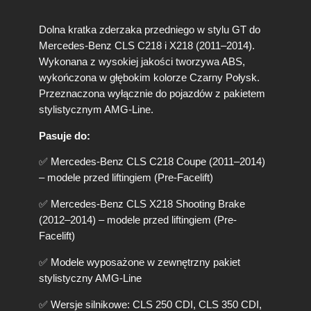
k
a
Dolna kratka zderzaka przedniego w stylu GT do
Z
d
Mercedes-Benz CLS C218 i X218 (2011–2014).
e
Wykonana z wysokiej jakości tworzywa ABS,
r
wykończona w głębokim kolorze Czarny Połysk.
z
Przeznaczona wyłącznie do pojazdów z pakietem
a
stylistycznym AMG-Line.
k
a
Pasuje do:
M
e
✅ Mercedes-Benz CLS C218 Coupe (2011–2014)
r
– modele przed liftingiem (Pre-Facelift)
c
e
✅ Mercedes-Benz CLS X218 Shooting Brake
d
(2012–2014) – modele przed liftingiem (Pre-
e
Facelift)
s
C
✅ Modele wyposażone w zewnętrzny pakiet
L
stylistyczny AMG-Line
S
C
✅ Wersje silnikowe: CLS 250 CDI, CLS 350 CDI,
2