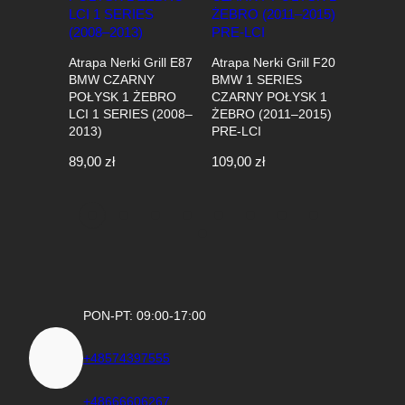
Atrapa Nerki Grill E87
Atrapa Nerki Grill F20
Atrapa Ne
BMW CZARNY
BMW 1 SERIES
BMW Seri
POŁYSK 1 ŻEBRO
CZARNY POŁYSK 1
F21 PRE
LCI 1 SERIES (2008–
ŻEBRO (2011–2015)
2015) M-
2013)
PRE-LCI
Połysk
89,00
zł
109,00
zł
89,00
zł
PON-PT: 09:00-17:00
+48574397555
+48666606267