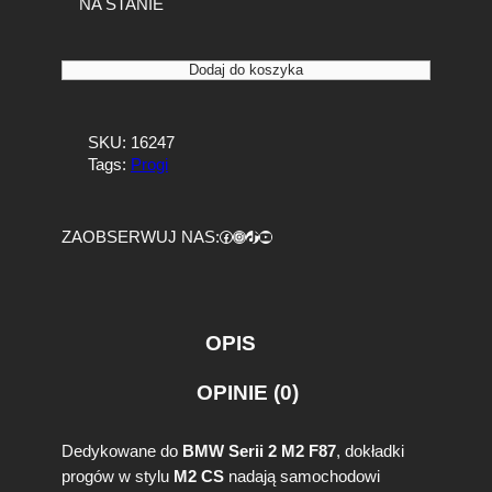
NA STANIE
i
Dodaj do koszyka
l
o
ś
SKU:
16247
ć
Tags:
Progi
D
o
k
Facebook
https://www.instagram.com/tuningbaza.pl
https://www.tiktok.com/@tuningbaza.pl
YouTube
ZAOBSERWUJ NAS:
ł
a
d
k
i
OPIS
p
r
OPINIE (0)
o
g
ó
Dedykowane do
BMW Serii 2 M2 F87
, dokładki
w
progów w stylu
M2 CS
nadają samochodowi
B