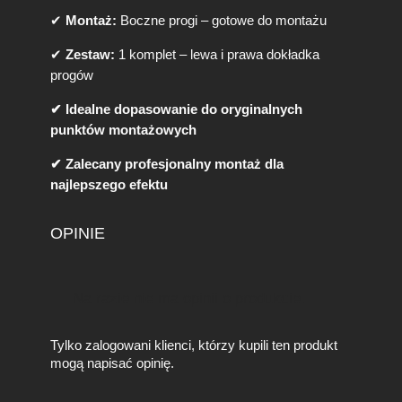
a
✔
Montaż:
Boczne progi – gotowe do montażu
r
n
✔
Zestaw:
1 komplet – lewa i prawa dokładka
y
progów
P
o
✔ Idealne dopasowanie do oryginalnych
ł
y
punktów montażowych
s
✔ Zalecany profesjonalny montaż dla
k
(
najlepszego efektu
G
l
OPINIE
o
s
s
B
Na razie nie ma opinii o produkcie.
l
a
c
Tylko zalogowani klienci, którzy kupili ten produkt
k
mogą napisać opinię.
)