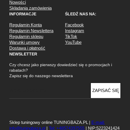
Nowości
Składania zamówienia
INFORMACJE
ŚLEDŹ NAS NA:
Regulamin Konta
Facebook
Regulamin Newslettera
Instagram
Regulamin sklepu
TikTok
Warunki umowy
YouTube
Dostawa i płatność
NEWSLETTER
Czy chcesz jako pierwszy dowiedzieć się o promocjach i
rabatach?
Zapisz się do naszego newslettera
E
ZAPISAĆ SIĘ
m
a
i
l
Sklep tuningowy online TUNINGBAZA.PL |
E-mail:
info@tuningbaza.pl
|
Tel: +48574397555
| NIP:5223241424