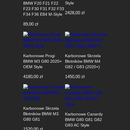
Style
BMW F20 F21 F22
F23 F30 F31 F32 F33
2428,00
zł
F34 F36 E84 M-Style
89,00
zł
Karbonowe Progi
Karbonowe Skrzela
BMW M3 G80 2020+
Błotników BMW M4
OEM Style
G82 / G83 (2020+)
4180,00
zł
1450,00
zł
Karbonowe Skrzela
Błotników BMW M3
Karbonowe Canardy
G80 G81
BMW G80 G81 G82
G83 AC Style
1520,00
zł