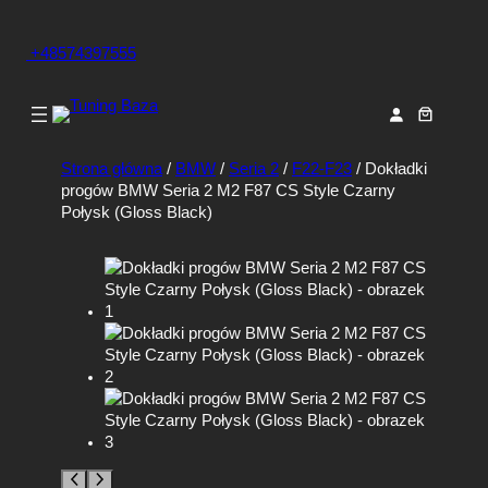
+48574397555
Strona główna
/
BMW
/
Seria 2
/
F22-F23
/ Dokładki
progów BMW Seria 2 M2 F87 CS Style Czarny
Połysk (Gloss Black)