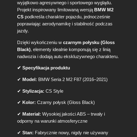
wyjątkowo agresywnego i sportowego wyglądu.
M
Projekt inspirowany limitowaną wersją
BMW M2
W
S
CS
podkreśla charakter pojazdu, jednocześnie
e
poprawiając aerodynamikę i stabilność podczas
r
jazdy.
i
a
Dzięki wykończeniu w
czarnym połysku (Gloss
2
Black)
, elementy idealnie komponują się z linią
M
nadwozia i dodają autu ekskluzywnego charakteru.
2
F
✔ Specyfikacja produktu
8
7
✔
Model:
BMW Seria 2 M2 F87 (2016–2021)
C
S
✔
Stylizacja:
CS Style
S
t
✔
Kolor:
Czarny połysk (Gloss Black)
y
l
✔
Materiał:
Wysokiej jakości ABS – trwały i
e
odporny na warunki atmosferyczne
C
z
✔
Stan:
Fabrycznie nowy, nigdy nie używany