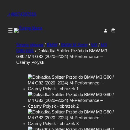
+48574397555
Strona główna
/
BMW
/
BMW M Serie
/
M3
/
M3
G80-G81
/ Dokładka Splitter Przód do BMW M3
G80 / M4 G82 (2020–2024) M-Performance –
Czarny Połysk