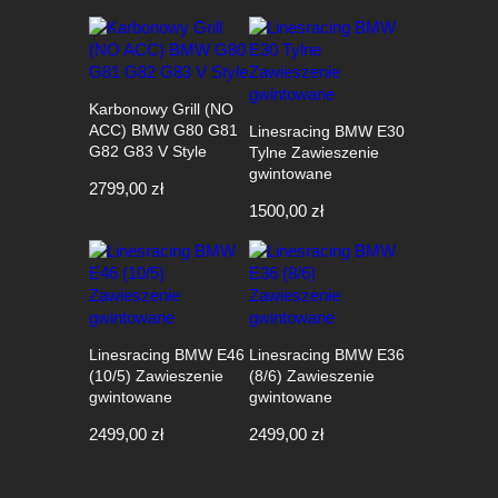
cena
cena
wynosiła:
wynosi:
2999,00 zł.
2699,00 zł.
Karbonowy Grill (NO
ACC) BMW G80 G81
Linesracing BMW E30
G82 G83 V Style
Tylne Zawieszenie
gwintowane
2799,00
zł
1500,00
zł
Linesracing BMW E46
Linesracing BMW E36
(10/5) Zawieszenie
(8/6) Zawieszenie
gwintowane
gwintowane
2499,00
zł
2499,00
zł