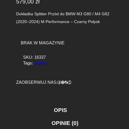
579,00
zł
Dokładka Splitter Przód do BMW M3 G80 / M4 G82
(2020–2024) M-Performance – Czarny Połysk
BRAK W MAGAZYNIE
SKU:
16337
Tags:
Splitter
Facebook
https://www.instagram.com/tuningbaza.pl
https://www.tiktok.com/@tuningbaza.pl
YouTube
ZAOBSERWUJ NAS:
OPIS
OPINIE (0)