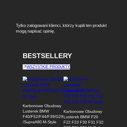
Na razie nie ma opinii o produkcie.
Tylko zalogowani klienci, którzy kupili ten produkt
mogą napisać opinię.
BESTSELLERY
WSZYSTKIE PRODUKTY
Karbonowe Obudowy
Lusterek BMW
Karbonowe Obudowy
F40/F52/F44/F39/G29
Lusterek BMW F20
/SupraA90 M-Style
F22 F23 F30 F31 F32