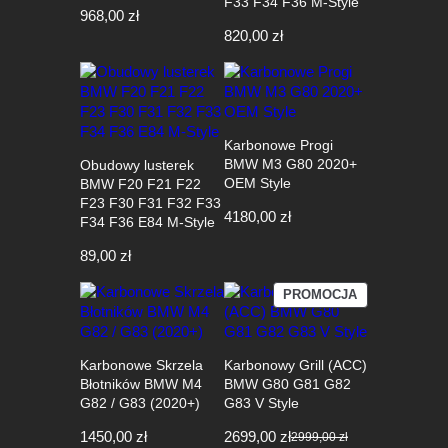
F33 F34 F36 M-Style
968,00
zł
820,00
zł
Karbonowe Progi
BMW M3 G80 2020+
Obudowy lusterek
OEM Style
BMW F20 F21 F22
F23 F30 F31 F32 F33
4180,00
zł
F34 F36 E84 M-Style
89,00
zł
PRODUKT
PROMOCJA
W
PROMOCJI
Karbonowe Skrzela
Karbonowy Grill (ACC)
Błotników BMW M4
BMW G80 G81 G82
G82 / G83 (2020+)
G83 V Style
1450,00
zł
2699,00
zł
2999,00
zł
Pierwotna
Aktualna