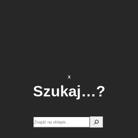
X
Szukaj…?
Search