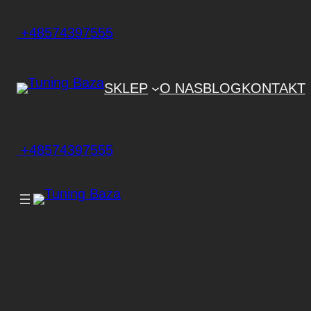
+48574397555
SKLEP
O NAS
BLOG
KONTAKT
+48574397555