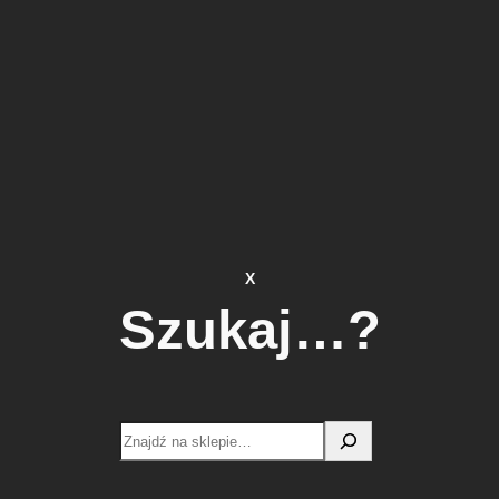
X
Szukaj…?
Search