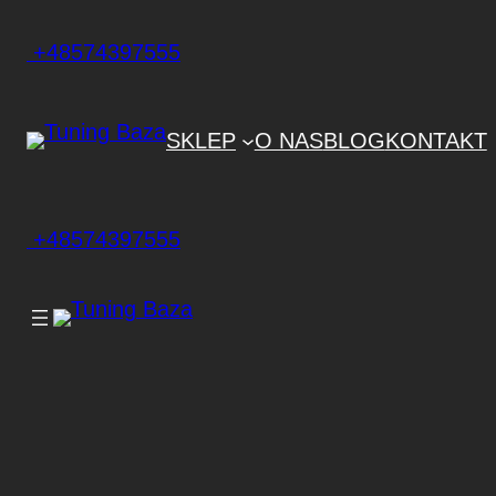
+48574397555
SKLEP
O NAS
BLOG
KONTAKT
+48574397555