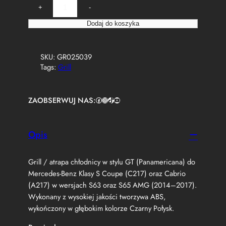
i
+
-
l
o
Dodaj do koszyka
ś
ć
A
SKU:
GR025039
t
Tags:
Grill
r
a
p
ZAOBSERWUJ NAS:
Facebook
https://www.instagram.com/tuningbaza.pl
https://www.tiktok.com/@tuningbaza.pl
YouTube
a
G
r
i
Opis
l
l
Grill / atrapa chłodnicy w stylu GT (Panamericana) do
M
e
Mercedes-Benz Klasy S Coupe (C217) oraz Cabrio
r
(A217) w wersjach S63 oraz S65 AMG (2014–2017).
c
Wykonany z wysokiej jakości tworzywa ABS,
e
wykończony w głębokim kolorze Czarny Połysk.
d
e