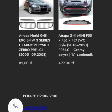
ł
y
s
k
Atrapa Nerki Grill
Atrapa Grill MINI F55
Atrapa 
E90 BMW 3 SERIES
/ F56 / F57 JWC
G20 G21
CZARNY POŁYSK 1
Style (2013–2021)
LCI M-pe
ŻEBRO PRE-LCI
PRE-LCI | Czarny
Style | C
(2005–09,2008)
połysk | 1:1 zamiennik
115,00
z
89,00
zł
499,00
zł
PON-PT: 09:00-17:00
+48574397555