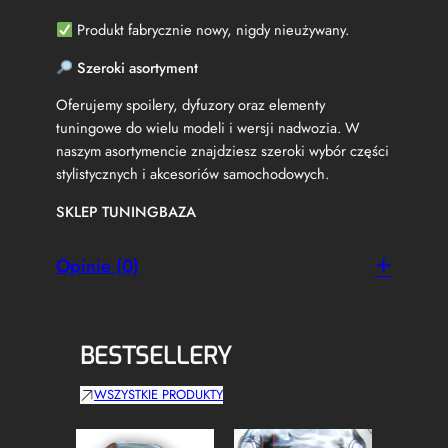
(
Produkt fabrycznie nowy, nigdy nieużywany.
P
a
Szeroki asortyment
n
a
Oferujemy spoilery, dyfuzory oraz elementy
m
tuningowe do wielu modeli i wersji nadwozia. W
e
naszym asortymencie znajdziesz szeroki wybór części
r
stylistycznych i akcesoriów samochodowych.
i
c
SKLEP TUNINGBAZA
a
n
a
Opinie (0)
)
C
z
a
BESTSELLERY
r
n
WSZYSTKIE PRODUKTY
y
P
o