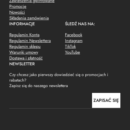
Zawieszenia gwintowane
Promocje
Nowości
Składania zamówienia
INFORMACJE
ŚLEDŹ NAS NA:
Regulamin Konta
Facebook
Regulamin Newslettera
Instagram
Regulamin sklepu
TikTok
Warunki umowy
YouTube
Dostawa i płatność
NEWSLETTER
Czy chcesz jako pierwszy dowiedzieć się o promocjach i
rabatach?
Zapisz się do naszego newslettera
E
ZAPISAĆ SIĘ
m
a
i
l