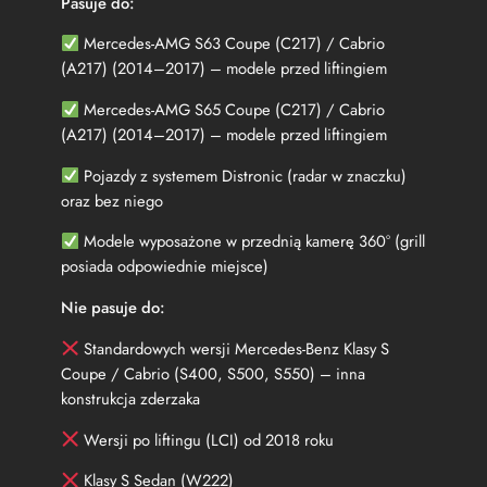
Pasuje do:
s
S
Mercedes-AMG S63 Coupe (C217) / Cabrio
-
(A217) (2014–2017) – modele przed liftingiem
K
l
Mercedes-AMG S65 Coupe (C217) / Cabrio
a
(A217) (2014–2017) – modele przed liftingiem
s
a
Pojazdy z systemem Distronic (radar w znaczku)
S
oraz bez niego
6
3
Modele wyposażone w przednią kamerę 360° (grill
/
posiada odpowiednie miejsce)
6
5
Nie pasuje do:
A
M
Standardowych wersji Mercedes-Benz Klasy S
G
Coupe / Cabrio (S400, S500, S550) – inna
A
konstrukcja zderzaka
2
1
Wersji po liftingu (LCI) od 2018 roku
7
/
Klasy S Sedan (W222)