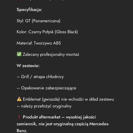
C
2
Specyfikacja:
1
7
Styl: GT (Panamericana)
(
2
Kolor: Czarny Połysk (Gloss Black)
0
Materiał: Tworzywo ABS
1
4
Zalecany profesjonalny montaż
–
2
W zestawie:
0
1
– Grill / atrapa chłodnicy
7
)
– Opakowanie zabezpieczające
G
T
Emblemat (gwiazda) nie wchodzi w skład zestawu
-
– należy przełożyć oryginalny
S
t
Produkt aftermarket – wysokiej jakości
y
zamiennik, nie jest oryginalną częścią Mercedes-
l
Benz.
e