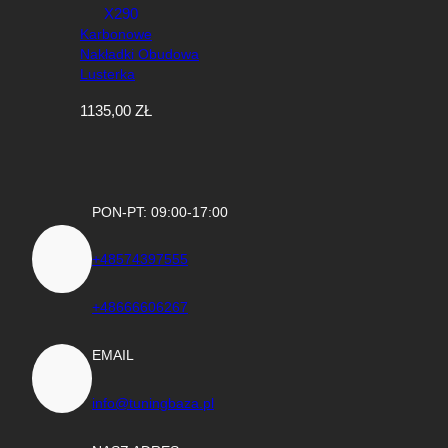
Karbonowe
Nakładki Obudowa
Lusterka
Mercedes W205
1135,00
ZŁ
W213 W222 C205
C238 X290
PON-PT: 09:00-17:00
+48574397555
+48666606267
EMAIL
info@tuningbaza.pl