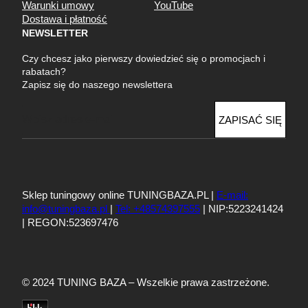
Warunki umowy
YouTube
Dostawa i płatność
NEWSLETTER
Czy chcesz jako pierwszy dowiedzieć się o promocjach i
rabatach?
Zapisz się do naszego newslettera
E
ZAPISAĆ SIĘ
m
a
i
l
Sklep tuningowy online TUNINGBAZA.PL |
E-mail:
info@tuningbaza.pl
|
Tel: +48574397555
| NIP:5223241424
| REGON:523697476
© 2024 TUNING BAZA – Wszelkie prawa zastrzeżone.