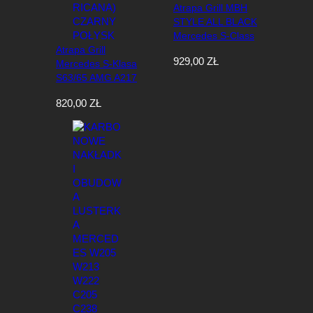
Atrapa Grill MBH
STYLE ALL BLACK
Mercedes S-Class
Atrapa Grill
W223 (2021–ON)
929,00
ZŁ
Mercedes S-Klasa
S63/65 AMG A217
/ C217 (2014–
820,00
ZŁ
2017) GT-Style
(Panamericana)
Czarny Połysk