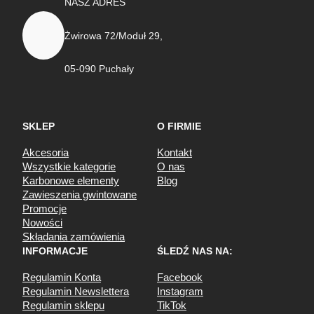
NASZ ADRES
Żwirowa 72/Moduł 29,
05-090 Puchały
SKLEP
O FIRMIE
Akcesoria
Kontakt
Wszystkie kategorie
O nas
Karbonowe elementy
Blog
Zawieszenia gwintowane
Promocje
Nowości
Składania zamówienia
INFORMACJE
ŚLEDŹ NAS NA:
Regulamin Konta
Facebook
Regulamin Newslettera
Instagram
Regulamin sklepu
TikTok