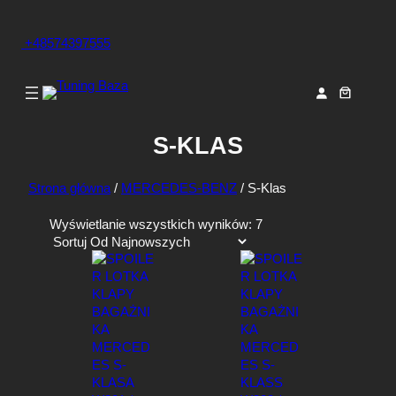
+48574397555
S-KLAS
Strona główna
/
MERCEDES-BENZ
/ S-Klas
P
Wyświetlanie wszystkich wyników: 7
o
s
o
r
t
o
w
a
n