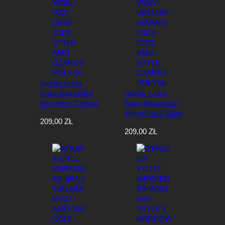
e
w
e
d
ł
u
g
n
Spoiler Lotka
a
Klapy Bagażnika
Spoiler Lotka
j
Mercedes S-Klasa
Klapy Bagażnika
n
W221 / V221
Mercedes S-Klass
o
209,00
ZŁ
(2005-2013) Style-
W222 / S63AMG /
w
209,00
ZŁ
AMG Czarny
S65AMG (2013-
s
Połysk
2020) AMG-Style
z
Czarny Połysk
y
c
h