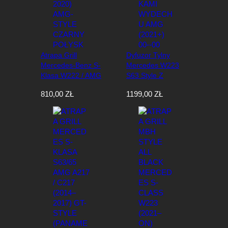
Atrapa Grill
Dyfuzor Tylny
Mercedes-Benz S-
Mercedes W223
Klasa W222 / AMG
S63 Style Z
S63 (2013-2020)
Końcówkami
810,00
ZŁ
1199,00
ZŁ
AMG-Style Czarny
Wydechu AMG
Połysk
(2021+) 00–00