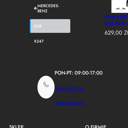
MERCEDES-
BENZ
Atrapa Gri
GLB X247 
GLB
AMG GT Cz
629,00
Z
(2019-202
X247
PON-PT: 09:00-17:00
+48574397555
+48666606267
SKLEP
O FIRMIE