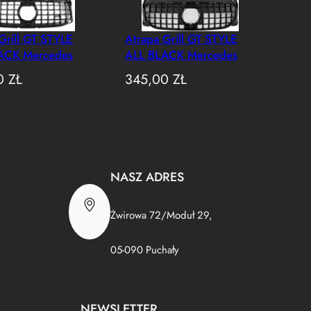
Grill GT STYLE
Atrapa Grill GT STYLE
ACK Mercedes
ALL BLACK Mercedes
47 AMG LINE
GLB X247 CZARNY
00
ZŁ
345,00
ZŁ
CELIFT (2019–
POŁYSK (2020–2023)
NASZ ADRES
Żwirowa 72/Moduł 29,
05-090 Puchały
NEWSLETTER