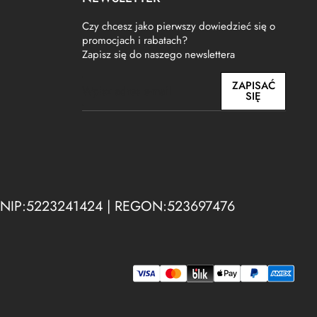
Czy chcesz jako pierwszy dowiedzieć się o
promocjach i rabatach?
Zapisz się do naszego newslettera
E
ZAPISAĆ
m
SIĘ
a
i
l
 NIP:5223241424 | REGON:523697476