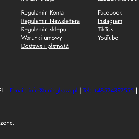
o
w
Regulamin Konta
Facebook
s
Regulamin Newslettera
Instagram
z
Regulamin sklepu
TikTok
y
Warunki umowy
YouTube
c
Dostawa i płatność
h
PL |
E-mail: info@tuningbaza.pl
|
Tel: +48574397555
|
żone.