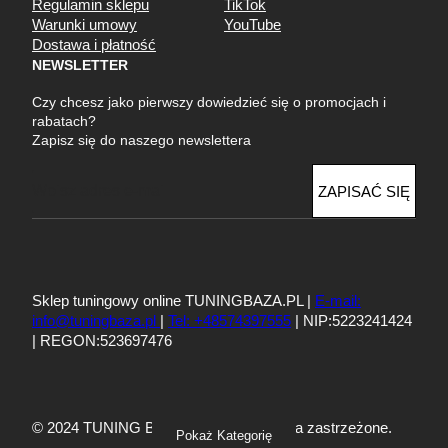
Regulamin sklepu
TikTok
Warunki umowy
YouTube
Dostawa i płatność
NEWSLETTER
Czy chcesz jako pierwszy dowiedzieć się o promocjach i
rabatach?
Zapisz się do naszego newslettera
E
ZAPISAĆ SIĘ
m
a
i
l
Sklep tuningowy online TUNINGBAZA.PL |
E-mail:
info@tuningbaza.pl
|
Tel: +48574397555
| NIP:5223241424
| REGON:523697476
© 2024 TUNING BAZA – Wszelkie prawa zastrzeżone.
Pokaż Kategorię