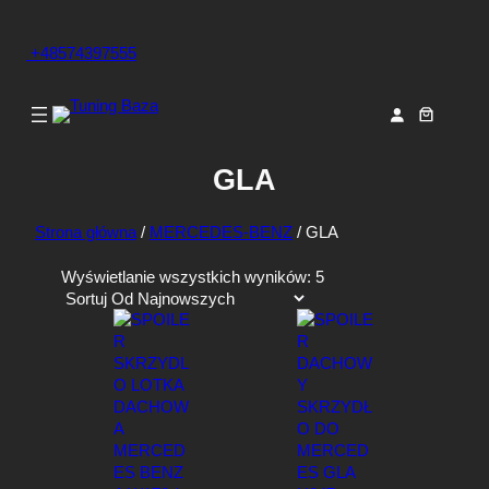
+48574397555
GLA
Strona główna
/
MERCEDES-BENZ
/ GLA
P
Wyświetlanie wszystkich wyników: 5
o
s
o
r
t
o
w
a
n