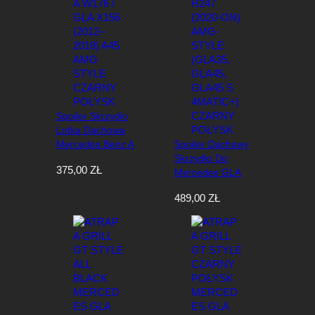
e
w
e
d
ł
u
g
n
Spoiler Skrzydlo
a
Lotka Dachowa
j
Mercedes Benz A
Spoiler Dachowy
n
W176 / GLA X156
Skrzydło Do
o
375,00
ZŁ
(2012–2018) A45
Mercedes GLA
w
AMG Style Czarny
H247 (2020-ON)
s
489,00
ZŁ
Połysk
AMG-Style
z
(GLA35, GLA45,
y
GLA45 S
c
4MATIC+) Czarny
h
Połysk