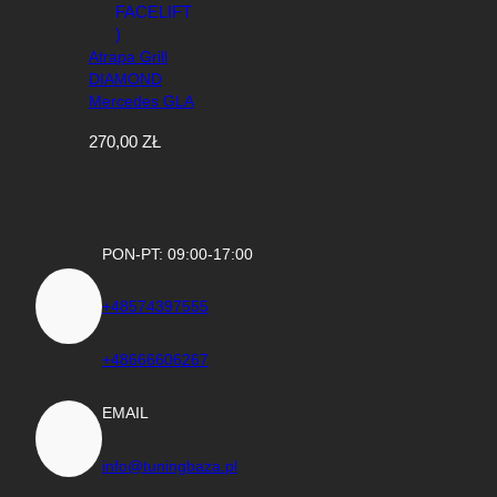
Atrapa Grill
DIAMOND
Mercedes GLA
X156 Czarny
270,00
ZŁ
Połysk+CHROM
2013–2017 (PRE-
FACELIFT)
PON-PT: 09:00-17:00
+48574397555
+48666606267
EMAIL
info@tuningbaza.pl