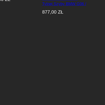
arbon)
Tylnej Szyby BMW G06 /
G06 LCI / F96 / F96 LCI
877,00
ZŁ
M-Performance Style
(Dry-Carbon)