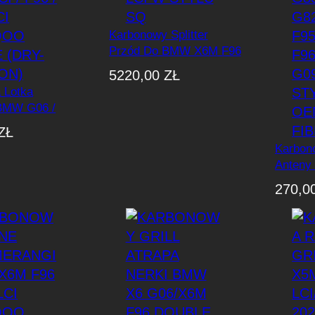
o
w
Karbonowy Splitter
Przód Do BMW X6M F96
a
LCI W Stylu SQ
n
5220,00
ZŁ
e
 Lotka
BMW G06 /
w
F96 / F96 LCI
e
ZŁ
yle (Dry-
d
Karbon
Anteny
ł
/ G80 /
u
270,0
/ F95 /
g
G09 LCI
n
OEM/Ca
a
j
n
o