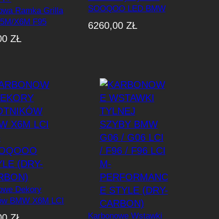
SOOQOO LED BMW
owa Ramka Grilla
X6M F96 / F96 LCI
5M/X6M F95
6260,00
ZŁ
6 LCI 2024+
00
ZŁ
owe Dekory
ków BMW X6M LCI
OOQOOO Style
Karbonowe Wstawki
00
ZŁ