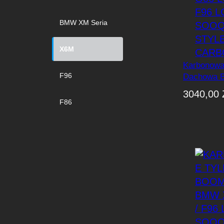
BMW XM Seria
X6M
Karbonowa
F96
Dachowa 
G06 LCI / 
3040,00
SOOQOO St
F86
Carbon)