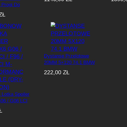
/ F96 LCI
(Dry-C
 Progi Do
/G06
ZŁ
6 LCI W Stylu
ance
Dystanse Przelotowe
20MM 5×120 74.1 BMW
222,00
ZŁ
Lotka Spoiler
6 / G06 LCI
6 LCI M-
Ł
e Style (Dry-