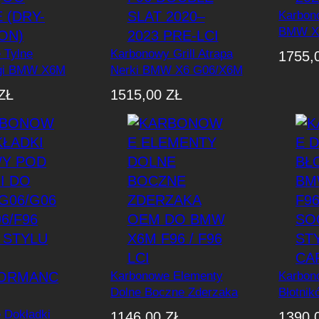
w
Karbon
s
BMW X
z
LCI/F9
 Tylne
Karbonowy Grill Atrapa
1755,
y
gi BMW X6M
Nerki BMW X6 G06/X6M
c
6 LCI SOOQOO
F96 Double Slat 2020–
ZŁ
1515,00
ZŁ
h
-Carbon)
2023 Pre-LCI
Karbonowe Elementy
Karbon
Dolne Boczne Zderzaka
Błotni
OEM Do BMW X6M F96
F96 S
 Dokładki
1146,00
ZŁ
1390,