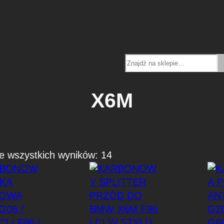
Search
X6M
P
e wszystkich wyników: 14
o
s
o
r
t