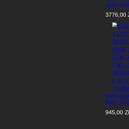
Listwy Pod
BMW G06
3776,00
LCI/F96/F9
M-Perform
Karbonowa 
BMW X6 G0
/ F96 / F9
945,00
Z
Performanc
Carbon)