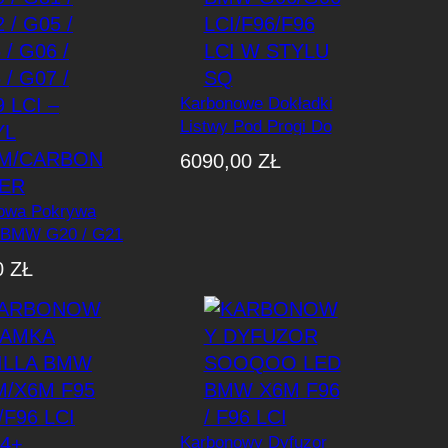
Karbonowe Dokładki
Listwy Pod Progi Do
BMW G06/G06
6090,00
ZŁ
LCI/F96/F96 LCI W Stylu
SQ
owa Pokrywa
 BMW G20 / G21
 G81 / G82 / G05
0
ZŁ
 G06 / F96 / G07 /
 – Styl
rbon Fiber
Karbonowy Dyfuzor