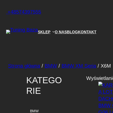
+48574397555
SKLEP
O NAS
BLOG
KONTAKT
Strona główna
/
BMW
/
BMW XM Seria
/ X6M
KATEGO
Wyświetlani
RIE
BMW