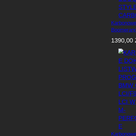
Karbonowe
Boomeran
F96 / F9
1390,00
Style (Dry
Karbonowe