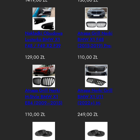
1419,00
ZŁ
130,00
ZŁ
(Zamiennik)
Style Czarny
e
Połysk
w
e
d
ł
Nakładki Obudowa
Atrapa Grill Nerki
u
Lusterka BMW X1
BMW X1 F48
g
F48 / F49 X2 F39
(2015-2019) Pre-
n
F40 / F52 / F44
LCI M-Style Czarny
a
129,00
ZŁ
110,00
ZŁ
M-Style Czarny
Połysk
j
Połysk
n
o
w
s
Atrapa Grill Nerki
Atrapa Nerki Grill
z
M-Style BMW X1
BMW X1 U11
y
E84 (2009–2015)
(2022+) M-
c
Czarny Połysk 1:1
Performance Style
h
110,00
ZŁ
249,00
ZŁ
Zamiennik (Pre-LCI
Czarny Połysk
/ LCI)