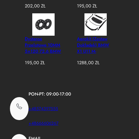
202,00
ZŁ
195,00
ZŁ
Dystanse
Aerokit (Zestaw
Przelotowe 10MM
Dokładek) BMW
5×120 72.6 BMW
X1 U11 M-
Performance Style
195,00
ZŁ
1288,00
ZŁ
Czarny Połysk
(2023–2025)
PON-PT: 09:00-17:00
+48574397555
+48666606267
EMAIL