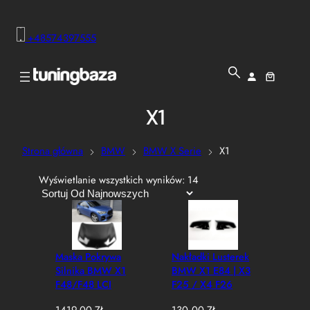
+48574397555
X1
Strona główna
BMW
BMW X Serie
X1
P
Wyświetlanie wszystkich wyników: 14
o
s
o
r
t
Maska Pokrywa
Nakładki Lusterek
o
Silnika BMW X1
BMW X1 E84 | X3
w
F48/F48 LCI
F25 / X4 F26
a
Aluminiowa
Przedliftowe M-
n