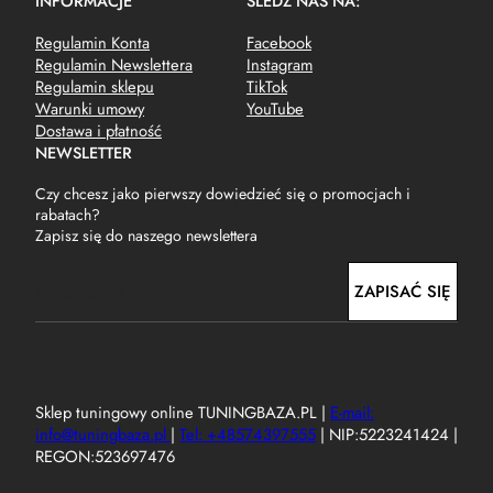
INFORMACJE
ŚLEDŹ NAS NA:
Regulamin Konta
Facebook
Regulamin Newslettera
Instagram
Regulamin sklepu
TikTok
Warunki umowy
YouTube
Dostawa i płatność
NEWSLETTER
Czy chcesz jako pierwszy dowiedzieć się o promocjach i
rabatach?
Zapisz się do naszego newslettera
E
ZAPISAĆ SIĘ
m
a
i
l
Sklep tuningowy online TUNINGBAZA.PL |
E-mail:
info@tuningbaza.pl
|
Tel: +48574397555
| NIP:5223241424 |
REGON:523697476