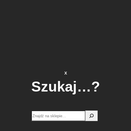
X
Szukaj…?
Search