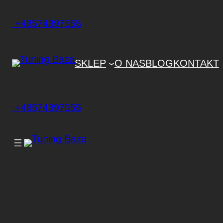
+48574397555
SKLEP
O NAS
BLOG
KONTAKT
+48574397555