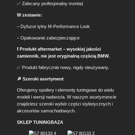
0
✅ Zalecany profesjonalny montaż
0
-
W zestawie:
0
0
– Dyfuzor tylny M-Performance Look
)
2
– Opakowanie zabezpieczające
0
1
❗ Produkt aftermarket – wysokiej jakości
2
zamiennik, nie jest oryginalną częścią BMW.
-
2
✅ Produkt fabrycznie nowy, nigdy nieużywany.
0
1
🔎 Szeroki asortyment
8
Oferujemy spoilery i elementy tuningowe do wielu
(
P
modeli i wersji nadwozia. W naszym asortymencie
R
znajdziesz szeroki wybór części stylistycznych i
E
akcesoriów samochodowych.
-
L
SKLEP TUNINGBAZA
C
I