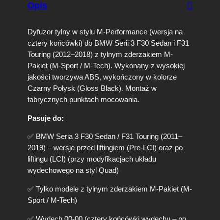
Opis
y
l
n
Dyfuzor tylny w stylu M-Performance (wersja na
y
cztery końcówki) do BMW Serii 3 F30 Sedan i F31
B
Touring (2012–2018) z tylnym zderzakiem M-
M
Pakiet (M-Sport / M-Tech). Wykonany z wysokiej
W
jakości tworzywa ABS, wykończony w kolorze
F
3
Czarny Połysk (Gloss Black). Montaż w
0
fabrycznych punktach mocowania.
/
F
Pasuje do:
3
1
✅ BMW Seria 3 F30 Sedan / F31 Touring (2011–
M
2019) – wersje przed liftingiem (Pre-LCI) oraz po
-
liftingu (LCI) (przy modyfikacjach układu
P
wydechowego na styl Quad)
e
r
✅ Tylko modele z tylnym zderzakiem M-Pakiet (M-
f
Sport / M-Tech)
o
r
✅ Wydech 00-00 (cztery końcówki wydechu – po