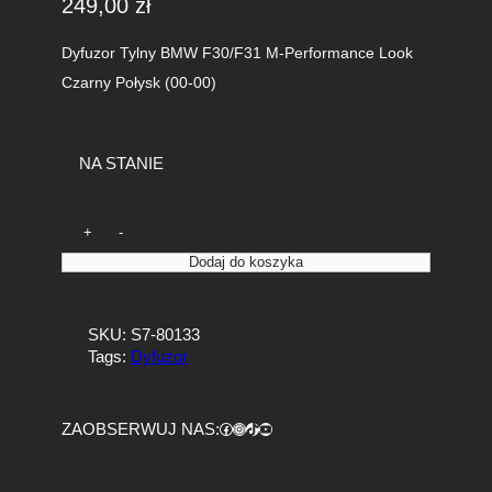
249,00
zł
Dyfuzor Tylny BMW F30/F31 M-Performance Look
Czarny Połysk (00-00)
NA STANIE
i
+
-
l
Dodaj do koszyka
o
ś
ć
SKU:
S7-80133
D
Tags:
Dyfuzor
y
f
u
z
Facebook
https://www.instagram.com/tuningbaza.pl
https://www.tiktok.com/@tuningbaza.pl
YouTube
ZAOBSERWUJ NAS:
o
r
T