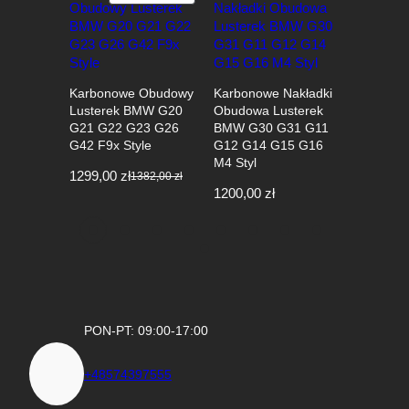
W
PROMOCJI
Obudowy
BMW X5 
Karbonowe Obudowy
Karbonowe Nakładki
M-Style 
Lusterek BMW G20
Obudowa Lusterek
Połysk
G21 G22 G23 G26
BMW G30 G31 G11
G42 F9x Style
G12 G14 G15 G16
250,00
z
M4 Styl
1299,00
zł
1382,00
zł
Pierwotna
Aktualna
1200,00
zł
cena
cena
wynosiła:
wynosi:
1382,00 zł.
1299,00 zł.
PON-PT: 09:00-17:00
+48574397555