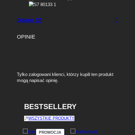
/
L
C
Opinie (0)
I
)
OPINIE
Na razie nie ma opinii o produkcie.
Tylko zalogowani klienci, którzy kupili ten produkt
mogą napisać opinię.
BESTSELLERY
WSZYSTKIE PRODUKTY
PRODUKT
PROMOCJA