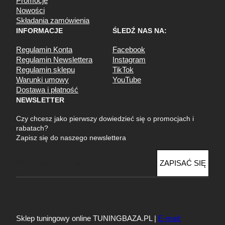
Promocje
Nowości
Składania zamówienia
INFORMACJE
ŚLEDŹ NAS NA:
Regulamin Konta
Facebook
Regulamin Newslettera
Instagram
Regulamin sklepu
TikTok
Warunki umowy
YouTube
Dostawa i płatność
NEWSLETTER
Czy chcesz jako pierwszy dowiedzieć się o promocjach i
rabatach?
Zapisz się do naszego newslettera
E
ZAPISAĆ SIĘ
m
a
i
l
Sklep tuningowy online TUNINGBAZA.PL |
E-mail: