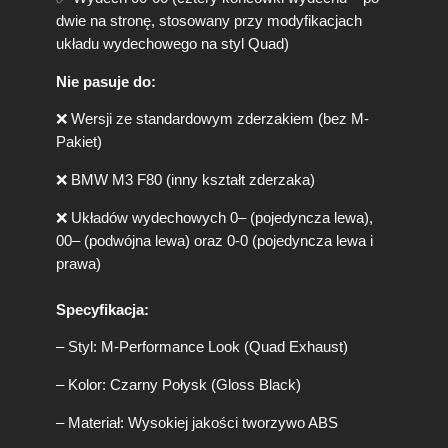
m
dwie na stronę, stosowany przy modyfikacjach
a
układu wydechowego na styl Quad)
n
c
Nie pasuje do:
e
L
❌ Wersji ze standardowym zderzakiem (bez M-
o
Pakiet)
o
k
❌ BMW M3 F80 (inny kształt zderzaka)
C
z
❌ Układów wydechowych 0– (pojedyncza lewa),
a
00– (podwójna lewa) oraz 0-0 (pojedyncza lewa i
r
prawa)
n
y
P
Specyfikacja:
o
– Styl: M-Performance Look (Quad Exhaust)
ł
y
– Kolor: Czarny Połysk (Gloss Black)
s
k
– Materiał: Wysokiej jakości tworzywo ABS
(